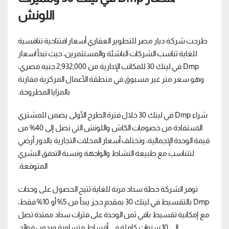
اللونش
طرحت شركة ديار مصر للتطوير العقاري أسعار افتتاحية تنافسية
للغاية تناسب الشركات الناشئة والمستثمرين، حيث تبدأ اسعار
Dmp في لينك 30 للمكاتب الإدارية من 2,932,000 جنيه مصري،
وهو سعر متر غير مسبوق في منطقة الأعمال المركزية مقارنة
بالمزايا المطروحة.
شراء Dmp في لينك 30 خلال فترة الطرح الأولى يضمن للمشتري
الاستفادة من خصومات الكاش واللونش التي تصل إلى 40% من
قيمة الوحدة الإجمالية، وتختلف أسعار المحلات التجارية بالدور أرضي
لتتناسب مع طبيعة النشاط والواجهة ونسبة التدفق البشري
المتوقعة.
توفر الشركة خطة سداد مرنة للغاية تتيح الحصول على وحدات
Dmp بالتقسيط في لينك 30 بمقدم حجز يبدأ من 5% أو 10% فقط،
مع إمكانية تقسيط باقي ثمن الوحدة على فترات سداد ممتدة تصل
إلى 10 سنوات كاملة في أقساط متساوية وبدون فوائد.