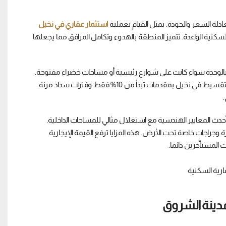
لة السعر والجودة. يمثل القيام بعملية
استثمار عقاري في نخيل
سكنية الواعدة. تتميز المنطقة بالهدوء وتكامل المرافق مما يجعلها
ة بالوحدة سواء كانت على شوارع رئيسية أو مساحات خضراء مفتوحة.
المطورون العقاريون يقدمون تسهيلات كبرى تشمل إمكانية شراء نخيل بالتقسيط في نخيل بمقدمات تبدأ من 10% فقط وفترات سداد مرنة
 المعايير الهندسية مع استغلال مثالي للمساحات الداخلية.
راجات خاصة تحت الأرض. هذه المزايا ترفع القيمة الإيجارية
 المستأجرين دائما.
دينة الشروق