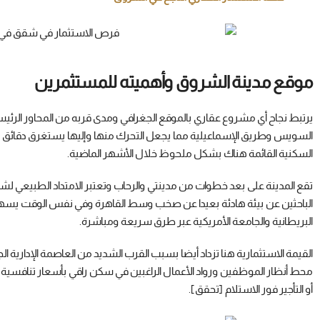
موقع مدينة الشروق وأهميته للمستثمرين
يرتبط نجاح أي مشروع عقاري بالموقع الجغرافي ومدى قربه من المحاور الرئيس
السويس وطريق الإسماعيلية مما يجعل التحرك منها وإليها يستغرق دقائق مع
السكنية القائمة هناك بشكل ملحوظ خلال الأشهر الماضية.
تقع المدينة على بعد خطوات من مدينتي والرحاب وتعتبر الامتداد الطبيعي لش
الباحثين عن بيئة هادئة بعيدا عن صخب وسط القاهرة وفي نفس الوقت يسهل
البريطانية والجامعة الأمريكية عبر طرق سريعة ومباشرة.
محط أنظار الموظفين ورواد الأعمال الراغبين في سكن راقي بأسعار تنافسية مقا
أو التأجير فور الاستلام [تحقق].