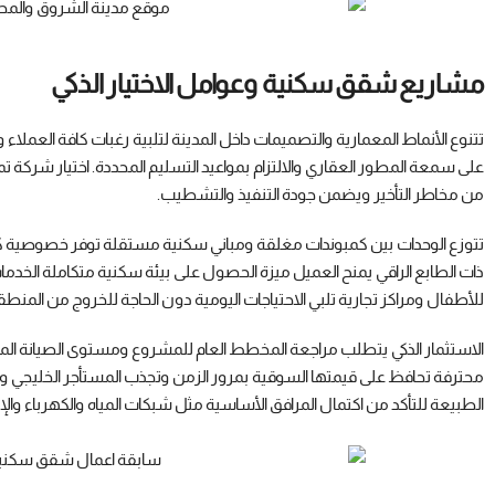
مشاريع شقق سكنية وعوامل الاختيار الذكي
تتنوع الأنماط المعمارية والتصميمات داخل المدينة لتلبية رغبات كافة العمل
على سمعة المطور العقاري والالتزام بمواعيد التسليم المحددة. اختيار شركة 
من مخاطر التأخير ويضمن جودة التنفيذ والتشطيب.
تتوزع الوحدات بين كمبوندات مغلقة ومباني سكنية مستقلة توفر خصوصية كب
ذات الطابع الراقي يمنح العميل ميزة الحصول على بيئة سكنية متكاملة ال
للأطفال ومراكز تجارية تلبي الاحتياجات اليومية دون الحاجة للخروج من المنطق
الاستثمار الذكي يتطلب مراجعة المخطط العام للمشروع ومستوى الصيانة المس
محترفة تحافظ على قيمتها السوقية بمرور الزمن وتجذب المستأجر الخليجي و
الطبيعة للتأكد من اكتمال المرافق الأساسية مثل شبكات المياه والكهرباء والإن