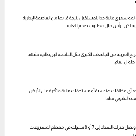
سعري عالية جدا للمستقبل نتيجة قربها من العاصمة الإدارية
الفورية لكن برأس مال مطلوب ضخم للغاية.
نة من غرفتين أو ثلاث غرف بمساحات تتراوح بين 120 و150 متر مربع القريبة من الجامعات الكبرى مثل الجامعة البريطانية تشهد
 طوال العام.
ود أي مخالفات هندسية أو مستحقات مالية متأخرة على الأرض
 القانوني تماما.
نعم توفر الشركات العقارية الكبرى أنظمة سداد مريحة تبدأ بمقدم قيمته 10% وتصل فترات السداد إلى 7 أو 8 سنوات في معظم المشروعات
ر.