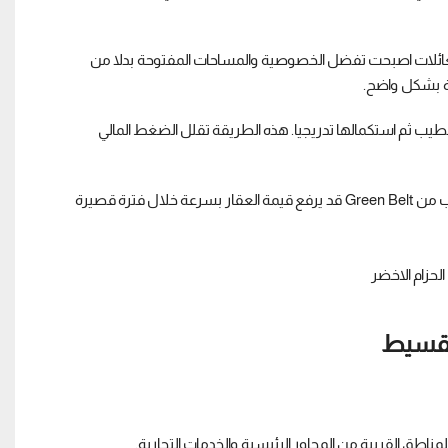
العائلات اصبحت تفضل الخصوصية والمساحات المفتوحة بدلا من
رة بشكل واضح.
ب ثم استكمالها تدريجيا. هذه الطريقة تقلل الضغط المالي
كذلك من المهم متابعة خطط الدولة للطرق والمحاور الجديدة. اي تطوير قريب من Green Belt قد يرفع قيمة العقار بسرعة خلال فترة قصيرة
ناطق القريبة من المحاور الرئيسية والخدمات التجارية.