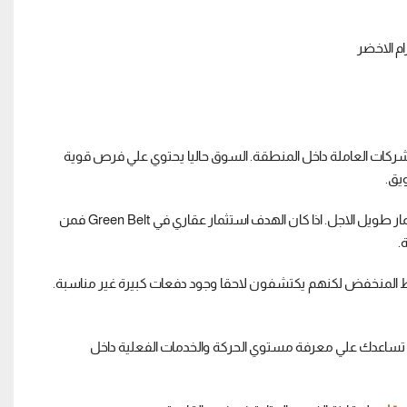
المشروعات والشركات العاملة داخل المنطقة. السوق حاليا يحتوي علي فرص قوية
يق.
الخطوة الاولي هي تحديد هدفك من الشراء. هل تريد السكن الفوري ام الاستثمار طويل الاجل. اذا كان الهدف استثمار عقاري في Green Belt فمن
.
سط المنخفض لكنهم يكتشفون لاحقا وجود دفعات كبيرة غير مناسبة.
طة تساعدك علي معرفة مستوي الحركة والخدمات الفعلية داخل