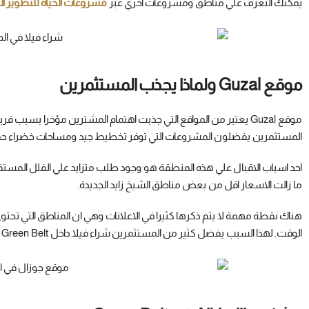
يمكنك التعرف علي مناطق ومشروعات اخري عبر
مشروعات الحياة للتطوير ا
موقع Guzal ولماذا يجذب المستثمرين
موقع Guzal يعتبر من المواقع التي جذبت اهتمام المشترين مؤخرا بسب
المستثمرين يفضلون المشروعات التي توفر تخطيط جيد ومساحات خضراء ح
احد اسباب الاقبال علي هذه المنطقة هو وجود طلب متزايد علي الفلل المست
ما زالت الاسعار اقل من بعض مناطق الشيخ زايد الجديدة.
هناك نقطة مهمة لا يتم ذكرها كثيرا في الاعلانات وهي ان المناطق التي ت
الوقت. لهذا السبب يفضل كثير من المستثمرين شراء فيلا داخل Green Belt بدلا من شقة داخل منطقة مزدحمة.