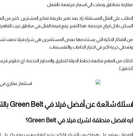
مقارنة بمناطق وصلت الي اسعار مرتفعة بالفعل.
الطلب علي الفلل المستقلة زاد بعد تغير طريقة تفكير المشترين. كثير من 
السكن داخل ابراج مزدحمة. هذا التغير رفع قيمة الفلل في مناطق غرب القاه
من الافكار الذكية التي يستخدمها بعض المستثمرين هي شراء فيلا نصف تشطي
وتعطي حرية اكبر في اختيار الخامات والتقسيمات.
[تحقق].
اسئلة شائعة عن أفضل فيلا في Green Belt بالتقسيط
ايه افضل منطقة لشراء فيلا في Green Belt؟
الافضل يعتمد علي هدفك من الشراء. اذا كنت تريد اعادة بيع سريعة ركز علي الم