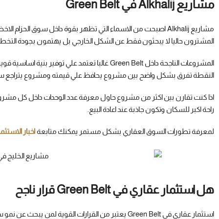
مشاريع Alkhalij في Green Belt
مشاريع Alkhalij اصبحت من الاسماء التي تظهر بقوة داخل سوق الحزا
المشترون حاليا لا يبحثون فقط عن الشكل الخارجي بل يهتمون بجودة التخطي
المشروعات الناجحة داخل Green Belt غالبا تعتمد علي ت
النقطة تفرق بشكل واضح بين مشروع يحافظ علي قيمته ومشروع يتراجع سع
اذا كنت تقارن بين اكثر من مشروع حاول معرفة عدد الوحدات داخل كل مشروع
راحة اكبر للسكان وتكون جاذبة عند اعادة البيع.
لمعرفة تطورات السوق العقاري بشكل مستمر يمكنك متابعة
اخبار الاستثم
هل استثمار عقاري في Green Belt قرار ناجح
استثمار عقاري في Green Belt يعتبر من القرارات القوية