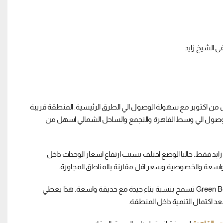
يد ومدينة السادس من اكتوبر مع سهولة الوصول الي الطرق الرئيسية. المنطقة قريبة
لوصول الي وسط القاهرة والتجمع والساحل الشمالي اسهل من
زايد فقط. حاليا الوضع اختلف بسبب ارتفاع اسعار الوحدات داخل
الميزة التي لا ينتبه لها كثير من المشترين هي ان بعض قطع الاراضي داخل Green Belt تسمح بنسبة بناء جيدة مع حديقة واسعة. هذا يعطي
د اكتمال التنمية داخل المنطقة.