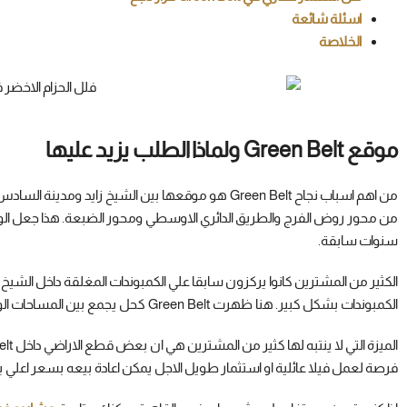
اسئلة شائعة
الخلاصة
موقع Green Belt ولماذا الطلب يزيد عليها
من اهم اسباب نجاح Green Belt هو موقعها بين الشيخ زا
من محور روض الفرج والطريق الدائري الاوسطي ومحور الضبعة. هذا جعل ا
سنوات سابقة.
الكثير من المشترين كانوا يركزون سابقا علي الكمبوندات المغلقة داخل الشيخ 
الكمبوندات بشكل كبير. هنا ظهرت Green Belt كحل يجمع بين المساحات الواسعة والخصوصية وسعر اقل مقارنة بالمناطق المجاورة.
فرصة لعمل فيلا عائلية او استثمار طويل الاجل يمكن اعادة بيعه بسعر اعلي بع