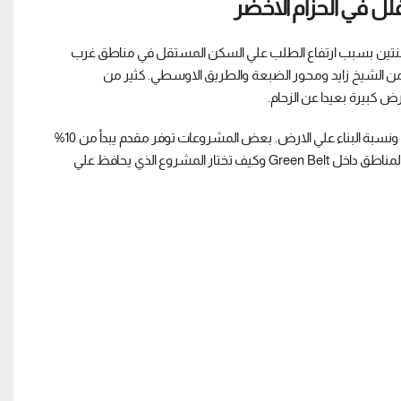
بشكل واضح خلال اخر سنتين بسبب ارتفاع الطلب علي السكن المستقل في مناطق غرب
من الشيخ زايد ومحور الضبعة والطريق الاوسطي. كثير من
كبيرة بعيدا عن الزحام.
اسعار فيلا في Green Belt تختلف حسب موقع المشروع وقربه من الخدمات ونسبة البناء علي الارض. بعض المشروعات توفر مقدم يبدأ من 10%
فقط مع تقسيط يصل الي 8 سنوات. لذلك قبل الشراء لازم تعرف الفرق بين المناطق داخل Green Belt وكيف تختار المشروع الذي يحافظ علي