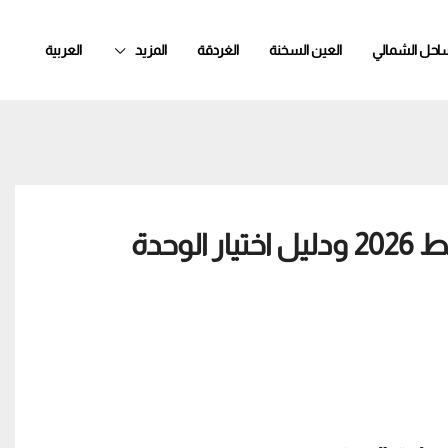
ساحل الشمالي
العين السخنة
الغردقة
المزيد
العربية
أفضل شقق في El Shorouk بالتقسيط 2026 ودليل اختيار الوحدة