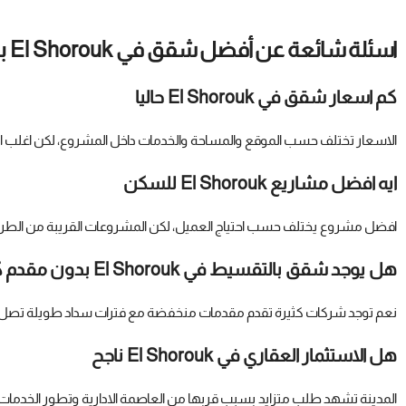
اسئلة شائعة عن أفضل شقق في El Shorouk بالتقسيط
كم اسعار شقق في El Shorouk حاليا
الاسعار تختلف حسب الموقع والمساحة والخدمات داخل المشروع، لكن اغلب 
ايه افضل مشاريع El Shorouk للسكن
افضل مشروع يختلف حسب احتياج العميل، لكن المشروعات القريبة من الطرق ال
هل يوجد شقق بالتقسيط في El Shorouk بدون مقدم كبير
نعم توجد شركات كثيرة تقدم مقدمات منخفضة مع فترات سداد طويلة تصل
هل الاستثمار العقاري في El Shorouk ناجح
المدينة تشهد طلب متزايد بسبب قربها من العاصمة الادارية وتطور الخدمات،