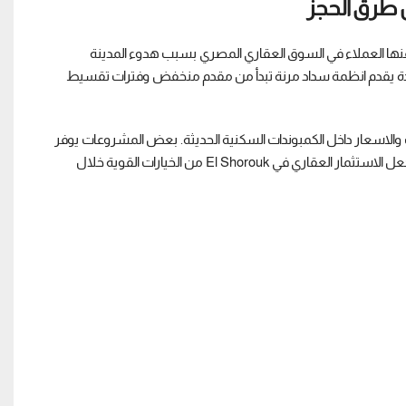
ات التي يبحث عنها العملاء في السوق العقاري المصري بسبب هدوء المدينة
جديدة يقدم انظمة سداد مرنة تبدأ من مقدم منخفض وفترات تقسيط
تجد تنوع كبير في المساحات والاسعار داخل الكمبوندات السكنية الحديثة. بعض المشروعات يوفر
خدمات متكاملة مثل النوادي والمناطق التجارية والامن طوال اليوم، وهذا ما يجعل الاستثمار العقاري في El Shorouk من الخيارات القوية خلال