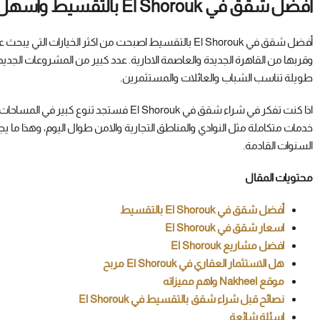
أفضل شقق في El Shorouk بالتقسيط واسهل طرق الحجز
أفضل شقق في El Shorouk بالتقسيط اصبحت من اكثر الخيار
وقربها من القاهرة الجديدة والعاصمة الادارية. عدد كبير من المشروعات ال
طويلة تناسب الشباب والعائلات والمستثمرين.
اذا كنت تفكر في شراء شقق في El Shorouk فس
السنوات القادمة.
محتويات المقال
أفضل شقق في El Shorouk بالتقسيط
اسعار شقق في El Shorouk
افضل مشاريع El Shorouk
هل الاستثمار العقاري في El Shorouk مربح
موقع Nakheel واهم مميزاته
نصائح قبل شراء شقق بالتقسيط في El Shorouk
اسئلة شائعة