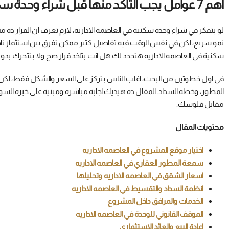
أهم 7 عوامل يجب التأكد منها قبل شراء وحدة سكنية في العاصمه الاداريه
لو بتفكر في شراء وحدة سكنية في العاصمه الاداريه، لازم تعرف ان القرار د
سكنية في العاصمه الاداريه هتحدد لك هل انت بتاخد قرار صح ولا بتتحرك بدو
في اول خطوتين من البحث، اغلب الناس بتركز على السعر والشكل فقط، لكن 
المطور، وخطة السداد. المقال ده هيديك اجابة مباشرة ومبنية على خبرة السو
مقابل فلوسك.
محتويات المقال
اختيار موقع المشروع في العاصمه الاداريه
سمعة المطور العقاري في العاصمه الاداريه
اسعار الشقق في العاصمه الاداريه وتحليلها
انظمة السداد والتقسيط في العاصمه الاداريه
الخدمات والمرافق داخل المشروع
الموقف القانوني للوحدة في العاصمه الاداريه
اعادة البيع والعائد الاستثماري