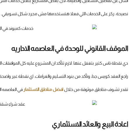
اسأل عن تفاصيل التشغيل والصيانة، لان بعض المشاريع بتعلن خدمات مش ب
نصيحة: ركز على الخدمات اللي فعلا هتستخدمها مش مجرد شكل تسويقي.
الموقف القانوني للوحدة في العاصمه الاداريه
دي نقطة ناس كتير بتغفل عنها. لازم تتأكد ان المشروع عليه كل الموافقات ا
راجع العقد كويس جدا، وتأكد من بنود التسليم والغرامات. اي نقطة غير واضح
تقدر تشوف مناطق موثوقة من خلال
افضل مناطق الاستثمار
في العاصمه الا
اعادة البيع والعائد الاستثماري