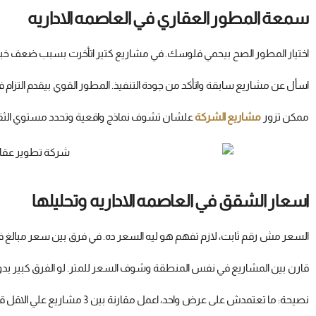
سمعة المطور العقاري في العاصمه الاداريه
اختيار المطور الصح بيحمي فلوسك. في مشاريع كتير اتأخرت بسبب ضعف خبر
اسأل عن مشاريع سابقة واتأكد من جودة التنفيذ. المطور القوي بيقدم التزام في
ممكن تزور
مشاريع الشركة
علشان تشوف نماذج واقعية وتحدد مستوي الثق
اسعار الشقق في العاصمه الاداريه وتحليلها
السعر مش رقم ثابت، لازم تفهم هو ليه السعر ده. في فرق بين سعر مبالغ
قارن بين المشاريع في نفس المنطقة وشوف السعر للمتر. لو الفرق كبير بدون
نصيحة: ما تعتمدش على عرض واحد، اعمل مقارنة بين 3 مشاريع علي الاقل قبل اتخاذ القرار.