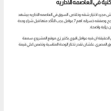
ه مش مجرد اختيار شقه وخلاص. السوق في العاصمه الاداريه بيشهد
نمو سريع، لكن في نفس الوقت فيه تفاصيل كتير ممكن تفرق بين استثمار ناجح وصفقه خسرانه. اهم 7 عوامل يجب التأكد منها قبل شراء وحدة
ن رؤية واضحة.
الحقيقة ان فيه عوامل اقوي بكتير زي موقع المشروع، سمعة
ق المصري، علشان تقدر تختار الوحدة المناسبة وتضمن اعلي قيمة