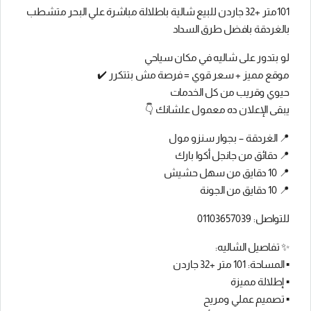
101متر +32 جاردن للبيع شالية باطلالة مباشرة علي البحر متشطب
بالغردقة بافضل طرق السداد
لو بتدور على شاليه في مكان سياحي
موقع مميز + سعر قوي = فرصة مش بتتكرر ✔️
حيوي وقريب من كل الخدمات
يبقى الإعلان ده معمول علشانك 👇
📍 الغردقة – بجوار سنزو مول
📍 دقائق من جانجل أكوا بارك
📍 10 دقايق من سهل حشيش
📍 10 دقايق من الجونة
للتواصل: 01103657039
✨ تفاصيل الشاليه:
▪️ المساحة: 101 متر +32 جاردن
▪️ إطلالة مميزة
▪️ تصميم عملي ومريح