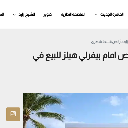
القاهرة الجديدة
العاصمة الادارية
اكتوبر
الشيخ زايد
ال
 250م+جاردن خاص امام بيفرلي هيلز للبيع في