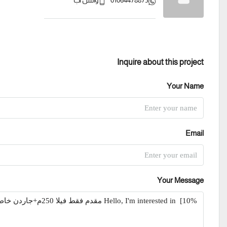
01064478875
واتس اب
Inquire about this project
Your Name
Email
Your Message