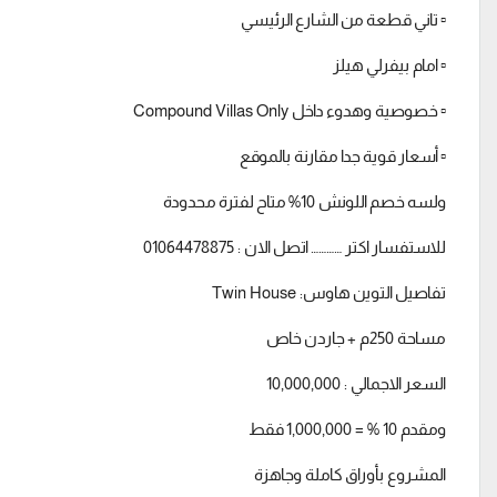
▫️ تاني قطعة من الشارع الرئيسي
▫️ امام بيفرلي هيلز
▫️ خصوصية وهدوء داخل Compound Villas Only
▫️ أسعار قوية جدا مقارنة بالموقع
ولسه خصم اللونش 10% متاح لفترة محدودة
للاستفسار اكتر ………… اتصل الان : 01064478875
تفاصيل التوين هاوس: Twin House
مساحة 250م + جاردن خاص
السعر الاجمالي : 10,000,000
ومقدم 10 % = 1,000,000 فقط
المشروع بأوراق كاملة وجاهزة