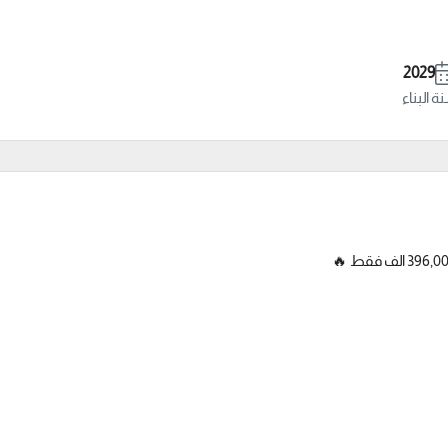
2029
 البناء