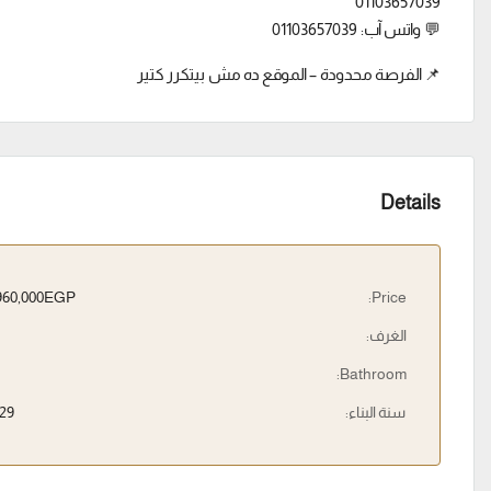
01103657039
💬 واتس آب: 01103657039
📌 الفرصة محدودة – الموقع ده مش بيتكرر كتير
Details
3,960,000EGP
Price:
الغرف:
Bathroom:
سنة البناء:
29