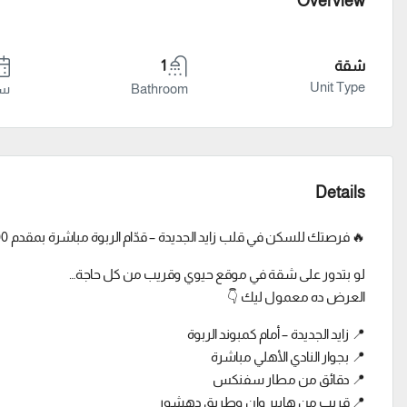
Overview
شقة
1
Unit Type
Bathroom
سنة
Details
🔥 فرصتك للسكن في قلب زايد الجديدة – قدّام الربوة مباشرة بمقدم 396,000 الف فقط 🔥
لو بتدور على شقة في موقع حيوي وقريب من كل حاجة…
العرض ده معمول ليك 👇
📍 زايد الجديدة – أمام كمبوند الربوة
📍 بجوار النادي الأهلي مباشرة
📍 دقائق من مطار سفنكس
📍 قريب من هايبر وان وطريق دهشور