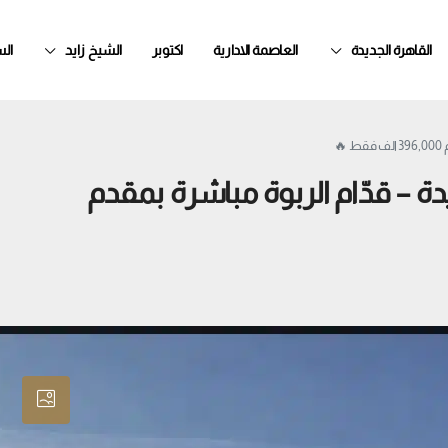
لي
الشيخ زايد
اكتوبر
العاصمة الادارية
القاهرة الجديدة

🔥 فرصتك للسكن في قلب زايد ا