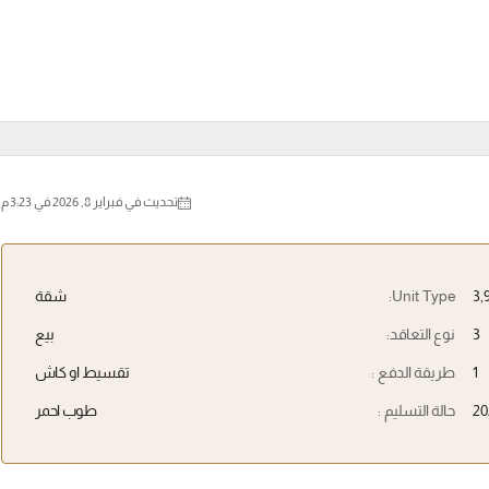
تحديث في فبراير 8, 2026 في 3:23 م
Unit Type:
شقة
3
نوع التعاقد:
بيع
1
طريقة الدفع :
تقسيط او كاش
20
حالة التسليم :
طوب احمر