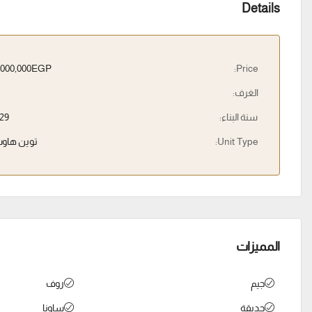
Details
10,000,000EGP
Price:
الغرف:
سنة البناء:
29
Unit Type:
توين هاو
المميزات
جيم
روف
حديقة
ساونا