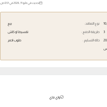
تحديث في مايو 11, 2026 في 8:51 ص
نوع التعاقد:
بيع
3
طريقة الدفع :
تقسيط او كاش
20
حالة التسليم :
طوب احمر
س
واي فاي