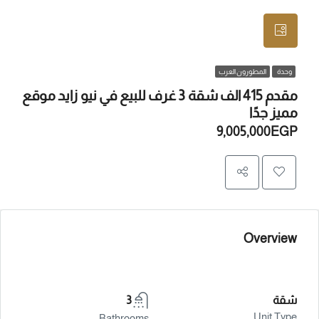
وحدة
المطورون العرب
مقدم 415 الف شقة 3 غرف للبيع في نيو زايد موقع
مميز جدًا
9,005,000EGP
Overview
شقة
3
Unit Type
Bathrooms