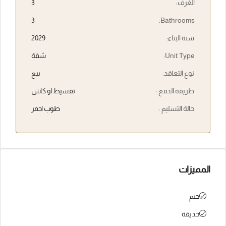
الغرف:
3
3
Bathrooms:
سنة البناء:
2029
Unit Type:
شقة
نوع التعاقد:
بيع
طريقة الدفع :
تقسيط او كاش
حالة التسليم :
طوب احمر
المميزات
جيم
حديقة