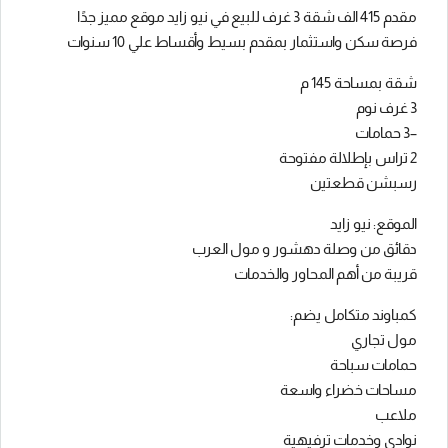
مقدم 415 الف شقة 3 غرف للبيع في نيو زايد موقع مميز جدًا
فرصة سكن واستثمار بمقدم بسيط وأقساط علي 10 سنوات
شقة بمساحة 145 م
3 غرف نوم
–3 حمامات
2 تراس بإطلالة مفتوحة
رسبشن قطعتين
الموقع: نيو زايد
دقائق من وصلة دهشور و مول العرب
قريبة من أهم المحاور والخدمات
كمباوند متكامل يضم:
مول تجاري
حمامات سباحة
مساحات خضراء واسعة
ملاعب
نوادي وخدمات ترفيهية