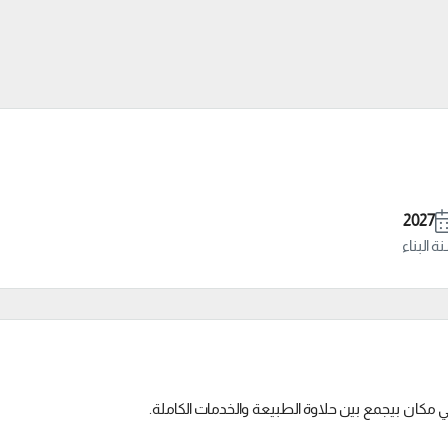
2027
 البناء