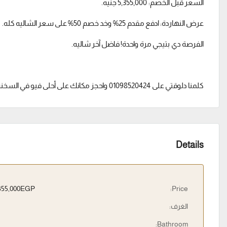
السعر قبل الخصم: 5,355,000 جنيه.
عرض النهاردة: ادفع مقدم 25% وخد خصم 50% على سعر الشاليه كله.
الفرصة دي بتيجي مرة واحدة! فاضل آخر شاليه.
كلمنا دلوقتي على 01098520424 واحجز مكانك على أحلى فيو في السخنة.
Details
5,355,000EGP
Price:
الغرف:
Bathroom: