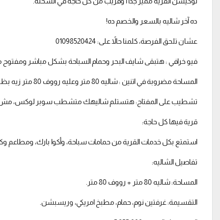
لوكيشن القرية مميز جدا اً وقريب من كل حاجة في السخنة.
ده آخر شاليه بالسعر والخصم ده!
عشان تلحق الفرصة، كلمنا حالاً على: 01098520424
فيو خرافي : هتبقى شايف البحر وحمام السباحة بشكل مباشر ومفتوح من 
المساحة مضروبة في اتنين : شاليه 80 متر وعليه رووف 80 متر زيه بظبط.
تشطيب على المفتاح: هتستلم شاليهك متشطب سوبر لوكس، مش ه
قرية فيها كل حاجة:
استمتع بكل خدمات القرية من حمامات سباحة، وأكوا بارك، ومطاعم وكافيهات،
تفاصيل الشاليه:
المساحة: شاليه 80 متر + رووف 80 متر.
التقسيمة: غرفتين نوم، حمام، مطبخ امريكي، وريسبشن.