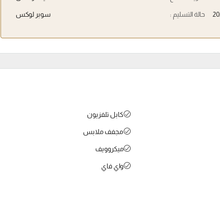
20
حالة التسليم :
سوبر لوكس
كابل تلفزيون
مجفف ملابس
ميكروويف
واي فاي