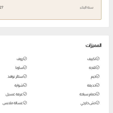
سنة البناء:
27
المميزات
تكييف
روف
ثلاجة
ساونا
جيم
ستائر نوافذ
حديقة
شواية
حمام سباحة
غرفة غسيل
دش خارجي
غسالة ملابس