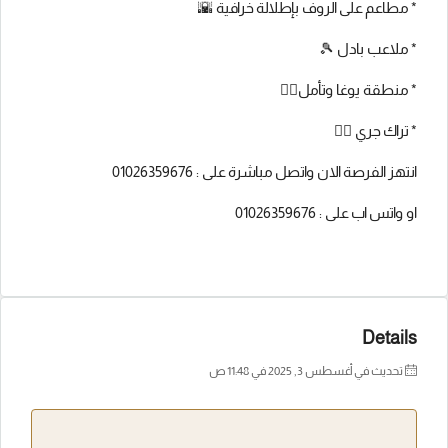
* ⁠مطاعم على الروف بإطلالة خرافية 🌇
* ⁠ملاعب بادل 🎾
* ⁠منطقة يوغا وتأمل🧘‍♀️
* ⁠تراك جري 🏃‍♂️
انتهز الفرصة الان واتصل مباشرة على : 01026359676
او واتس اب على : 01026359676
Details
تحديث في أغسطس 3, 2025 في 11:48 ص