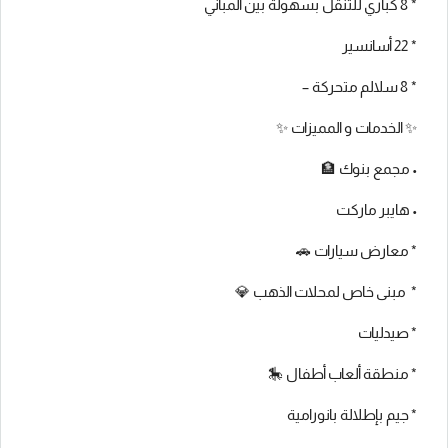
* 8 كباري للتنقل بسهولة بين المباني
* ⁠22 أسانسير
* ⁠8 سلالم متحركة –
✨ الخدمات و المميزات ✨
• مجمع بنوك 🏦
• هايبر ماركت
* ⁠معارض سيارات 🚗
* ⁠ مبنى خاص لمحلات الذهب 💎
* ⁠صيدليات
* ⁠منطقة ألعاب أطفال 🎠
* ⁠جيم بإطلالة بانورامية