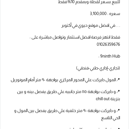
للبيع بسعر لقطة وبمقدم 10% فقط
سعره : 3,100,000
. . . في افضل موقع حيوي في أكتوبر
فقط انتهز فرصة افضل استثمار وتواصل مباشرة على :
01026359676
9ninth Hub :
(تجاري-إداري-طبي-فندقي)
📍المول دايركت علي المحور المركزي بواجهة ٩٠ متر أمام المونوريل
📍و دايركت بواجهة ١١٥ متر جانبيه علي طريق يفصل بينه و بين
بنزينة chill out
📍و دايركت بواجهة ٩٠ متر خلفية علي طريق يفصل بين المول و
الحي التاسع