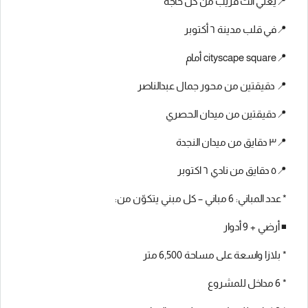
📍يعني انت قريب من كل حاجة
📍في قلب مدينة ٦ أكتوبر
📍cityscape square أمام
📍 دقيقتين من محور جمال عبدالناصر
📍دقيقتين من ميدان الحصري
📍٣ دقايق من ميدان النجدة
📍٥ دقايق من نادي ٦ اكتوبر
* عدد المباني: 6 مباني – كل مبني يتكوّن من:
◾️ أرضي + 9 أدوار
* بلازا واسعة على مساحة 6,500 متر
* ⁠6 مداخل للمشروع