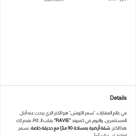
Details
في عالم العقارات، ”سعر اللونش” هو الكنز الذي يبحث عنه أذكى
المستثمرين. واليوم، في كمبوند
”RAVIE”
بقلب الـ R8، نقدم لك
هذا الكنز:
شقة أرضية بمساحة 90 مترًا مع حديقة خاصة
، بسعر
إطلاق لن يتكرر أبداً.