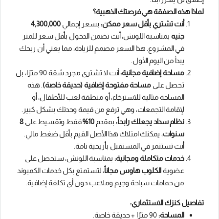
لماذا هذه الصفقة هي فرصتك الذهبية؟
أنت تشتري بأقل سعر ممكن:
بسعر إجمالي
4,300,000
جنيه
بمناسبة اللونش، أنت تضمن الدخول بأقل سعر للمتر
في المشروع. هذا السعر مصمم للزيادة، مما يعني أن ربحك
يبدأ من اليوم الأول.
مساحة إضافية مجانية:
أنت لا تشتري مجرد شقة 90 مترًا، بل
تحصل على
مساحة مفتوحة إضافية (حديقة خاصة)
. هذه
المساحة مثالية للاسترخاء، أو منطقة لعب للأطفال، أو
لإقامة التجمعات، وهي ترفع من قيمة وحدتك بشكل كبير.
نظام سداد يجعلك رابحاً:
بمقدم
10%
فقط وتقسيط على
8
سنوات
، يمكنك امتلاك هذا الأصل القيم بأقل ضغط مالي.
أنت تستثمر في المستقبل بأريحية تامة.
خدمات متكاملة ومجانية:
بمناسبة اللونش، ستحصل على
عضوية
الكلوب هاوس مجاناً
، لتستمتع بكل خدمات الكمبوند
من حمامات سباحة وجيم وملاعب دون أي تكلفة إضافية.
تفاصيل كنزك الاستثماري:
المساحة:
90 مترًا + حديقة خاصة.