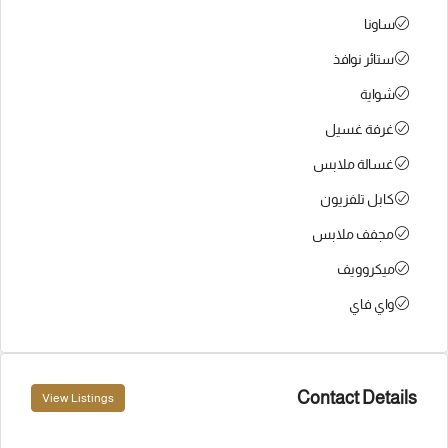
ساونا
ستائر نوافذ
شواية
غرفة غسيل
غسالة ملابس
كابل تلفزيون
مجفف ملابس
ميكروويف
واي فاي
Contact Details
View Listings