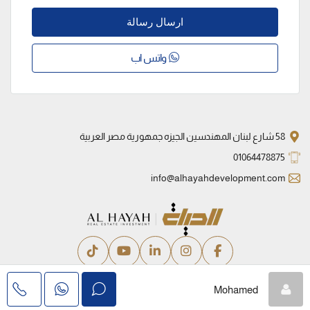
ارسال رسالة
واتس اب
58 شارع لبنان المهندسين الجيزه جمهورية مصر العربية
01064478875
info@alhayahdevelopment.com
سياسة الخصوصية
الشروط والأحكام
Mohamed
© الحياة للتطوير العقاري – جميع الحقوق محفوظة