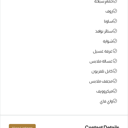
حمام سباحة
روف
ساونا
ستائر نوافذ
شواية
غرفة غسيل
غسالة ملابس
كابل تلفزيون
مجفف ملابس
ميكروويف
واي فاي
Contact Details