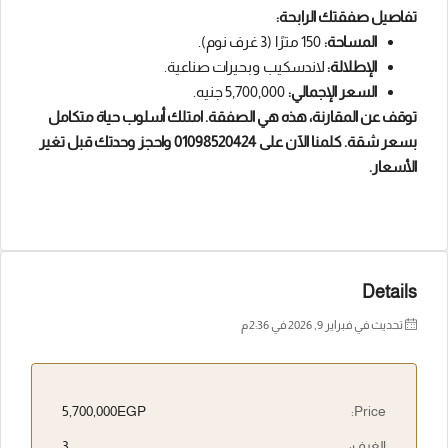
تفاصيل صفقتك الرابحة:
المساحة:
150 مترًا (3 غرف نوم).
الإطلالة:
لاندسكيب وبحيرات صناعية.
السعر الإجمالي:
5,700,000 جنيه.
توقف عن المقارنة، هذه هي الصفقة. امتلك أسلوب حياة متكامل
بسعر شقة. كلمنا الآن على 01098520424 واحجز وحدتك قبل تغير
الأسعار.
Details
تحديث في فبراير 9, 2026 في 2:36 م
5,700,000EGP
Price:
الغرف:
3