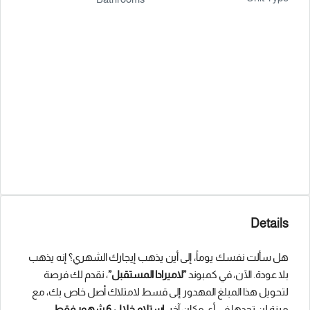
Details
هل سألت نفسك يوماً، إلى أين يذهب إيجارك الشهري؟ إنه يذهب
بلا عودة. الآن، في كمبوند
”لاميرادا المستقبل”
، نقدم لك فرصة
لتحويل هذا المبلغ المهدور إلى قسط لامتلاك أصل خاص بك، مع
ميزة لن تجدها في أي مكان آخر:
استلام خلال 6 شهور فقط
.