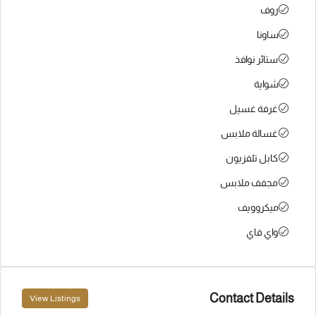
روف
ساونا
ستائر نوافذ
شواية
غرفة غسيل
غسالة ملابس
كابل تلفزيون
مجفف ملابس
ميكروويف
واي فاي
Contact Details
View Listings