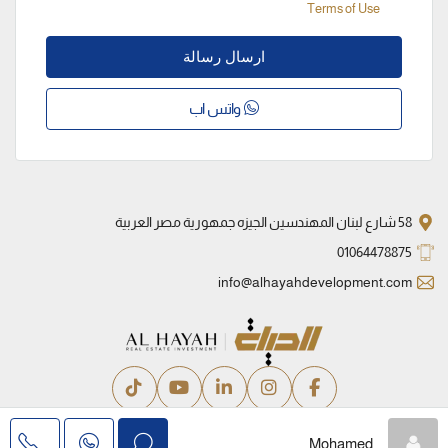
Terms of Use
ارسال رسالة
واتس اب
58 شارع لبنان المهندسين الجيزه جمهورية مصر العربية
01064478875
info@alhayahdevelopment.com
سياسة الخصوصية
الشروط والأحكام
Mohamed