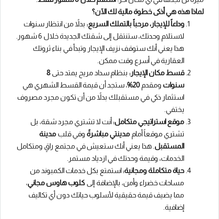
لماذا هذه هي أذكى خطوة مالية لك الآن؟
وداعاً للإيجار، مرحباً بالتملك السريع:
بدلاً من انتظار سنوات
لاستلام وحدتك، ستنتقل إلى شقتك الجديدة خلال 6 شهور.
هذا يعني أنك ستوقف نزيف الإيجار وتبدأ في بناء ثروتك
العقارية في أسرع وقت ممكن.
قسط مكان الإيجار:
بنظام سداد مريح يمتد حتى
8
سنوات
ومقدم
20%
، ستجد أن قيمة القسط الشهري هي
استثمار ذكي في مستقبلك بدلاً من أن تكون مجرد مصروف
يختفي.
موقع استراتيجي متكامل:
أنت لا تشتري مجرد شقة، بل
تشتري موقعاً أمام
مدينتي مباشرةً
وفي قلب
مدينة
المستقبل
. هذا يعني أنك ستعيش في مجتمع راقٍ ومتكامل
الخدمات، وقيمة وحدتك في ازدياد مستمر.
حياة متكاملة ومجانية:
استمتع بكل خدمات الكمبوند من
مساحات خضراء وأمن، بالإضافة إلى
كلوب هاوس مجاني
،
مما يضيف قيمة حقيقية لأسلوب حياتك دون أي تكاليف
إضافية.