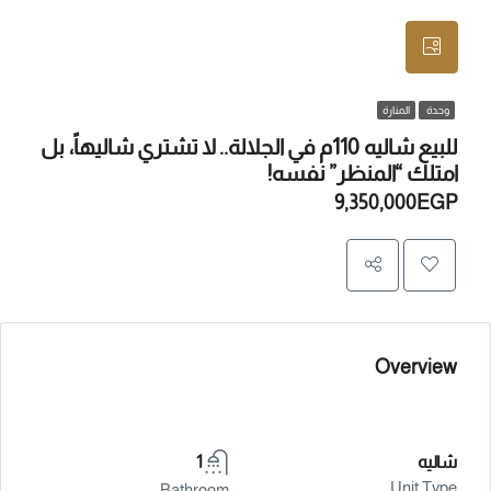
وحدة
المنارة
للبيع شاليه 110م في الجلالة.. لا تشتري شاليهاً، بل
امتلك “المنظر” نفسه!
9,350,000EGP
Overview
شاليه
1
Unit Type
Bathroom