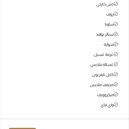
دش خارجي
روف
ساونا
ستائر نوافذ
شواية
غرفة غسيل
غسالة ملابس
كابل تلفزيون
مجفف ملابس
ميكروويف
واي فاي