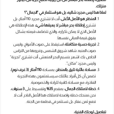
منزلك.
لماذا هذا ليس مجرد شاليه، بل هو استثمار في ”الجمال”؟
المنظر هو الأصل الأغلى:
أنت لا تشتري مجرد 110 أمتار، بل
تشتري
إطلالة بحر مباشر لا يعيقها شيء
. هذه الإطلالة هي
الأصل الذي لا يمكن تكراره، والذي تتضاعف قيمته بشكل
يفوق قيمة المباني نفسها.
تجربة حسية متكاملة:
استيقظ على صوت الأمواج، وليس
صوت المنبه. شاهد شروق الشمس وغروبها من التراس
الخاص بك. اشعر بنسيم البحر المنعش. أنت تشتري ”تجربة”
وليس مجرد ”مكان”.
مساحة عائلية تليق بالمنظر:
بمساحة
110 أمتار (3 غرف نوم)
،
تضمن أن كل أفراد عائلتك سيستمتعون بهذه التجربة
الفاخرة، مع مساحة كافية للراحة والخصوصية.
خطة لامتلاك الجمال:
بمقدم
35%
وتقسيط على
3 سنوات
،
نحن نمنحك خطة واضحة لامتلاك هذا الأصل النادر. أنت لا
تدفع ثمن عقار، بل تستثمر في قطعة من الجنة.
تفاصيل لوحتك الفنية: