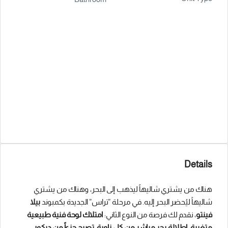
Details
هناك من يشتري شاليهاً ليذهب إلى البحر، وهناك من يشتري
شاليهاً ليُحضر البحر إليه. في مرحلة ”تراس” الجديدة بكمبوند
بيلا
فينتو
، نقدم لك فرصة من النوع الثاني:
امتلاك لوحة فنية طبيعية
متغيرة، إطلالة بحر مباشر من كل زاوية، تصبح جزءاً من ديكور