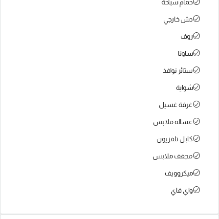
حمام سباحة
دش خارجي
روف
ساونا
ستائر نوافذ
شواية
غرفة غسيل
غسالة ملابس
كابل تلفزيون
مجفف ملابس
ميكروويف
واي فاي