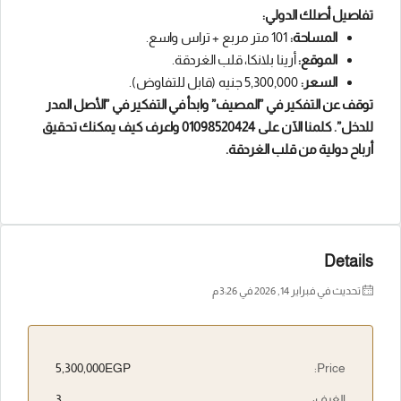
تفاصيل أصلك الدولي:
المساحة:
101 متر مربع + تراس واسع.
الموقع:
أرينا بلانكا، قلب الغردقة.
السعر:
5,300,000 جنيه (قابل للتفاوض).
توقف عن التفكير في ”المصيف” وابدأ في التفكير في ”الأصل المدر
للدخل”. كلمنا الآن على 01098520424 واعرف كيف يمكنك تحقيق
أرباح دولية من قلب الغردقة.
Details
تحديث في فبراير 14, 2026 في 3:26 م
5,300,000EGP
Price:
الغرف:
3