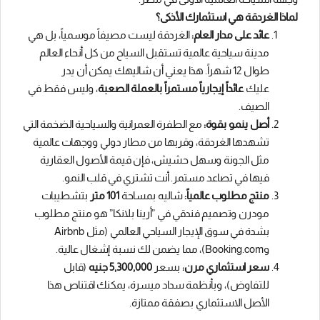
لماذا الغردقة هي استثمارك الأذكى؟
عائد على مدار العام:
الغردقة ليست مصيفاً موسمياً، بل هي
مدينة سياحية عالمية تستقبل السياح من كل أنحاء العالم
طوال 12 شهراً. هذا يعني أن شاليهك يمكن أن يدر
عليك
عائداً إيجارياً مستمراً بالعملة الصعبة
، وليس فقط في
الصيف.
أصل ينمو بقوة:
مع الطفرة العمرانية والسياحية الضخمة التي
تشهدها الغردقة، وقربها من مطار دولي ووجهات عالمية
مثل الجونة وسهل حشيش، فإن قيمة الأصول العقارية
فيها في تصاعد مستمر. أنت تشتري في قلب النمو.
منتج مطلوب عالمياً:
شاليه بمساحة
101 متر
بتشطيبات
مودرن وتصميم فندقي في ”أرينا بلانكا” هو منتج مطلوب
بشدة في سوق الإيجار السياحي العالمي (مثل Airbnb
وBooking.com)، مما يضمن لك نسبة إشغال عالية.
سعر استثماري مرن:
بسعر
5,300,000 جنيه
(قابل
للتفاوض)، وبأنظمة سداد ميسرة، يمكنك اقتناص هذا
الأصل الاستثماري بصفقة ممتازة.