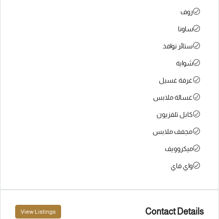
روف
ساونا
ستائر نوافذ
شواية
غرفة غسيل
غسالة ملابس
كابل تلفزيون
مجفف ملابس
ميكروويف
واي فاي
Contact Details
View Listings