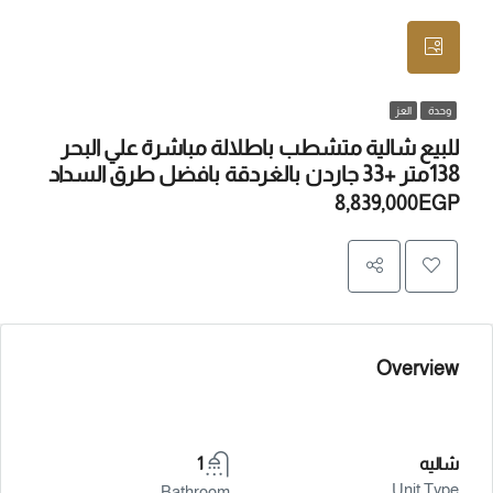
وحدة
العز
للبيع شالية متشطب باطلالة مباشرة علي البحر
138متر +33 جاردن بالغردقة بافضل طرق السداد
8,839,000EGP
Overview
شاليه
1
Unit Type
Bathroom