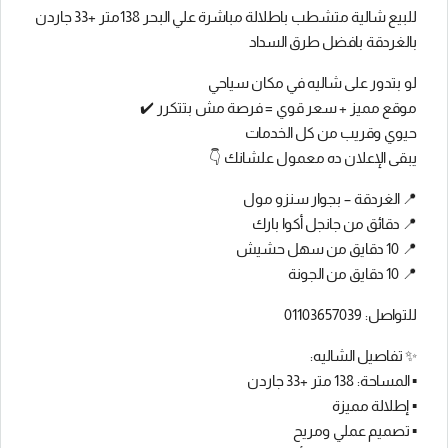
للبيع شالية متشطب باطلالة مباشرة علي البحر 138متر +33 جاردن
بالغردقة بافضل طرق السداد
لو بتدور على شاليه في مكان سياحي
موقع مميز + سعر قوي = فرصة مش بتتكرر ✔️
حيوي وقريب من كل الخدمات
يبقى الإعلان ده معمول علشانك 👇
📍 الغردقة – بجوار سنزو مول
📍 دقائق من جانجل أكوا بارك
📍 10 دقايق من سهل حشيش
📍 10 دقايق من الجونة
للتواصل: 01103657039
✨ تفاصيل الشاليه:
▪️ المساحة: 138 متر +33 جاردن
▪️ إطلالة مميزة
▪️ تصميم عملي ومريح