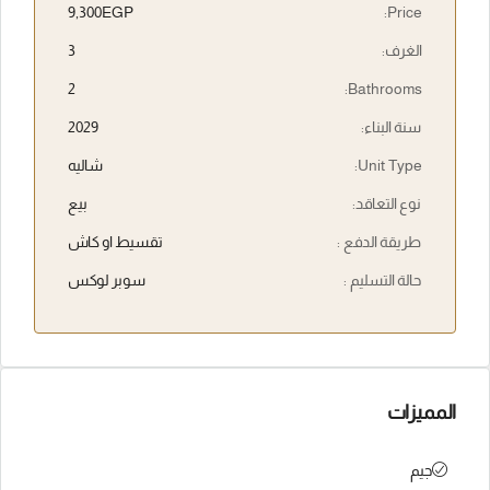
9,300EGP
Price:
الغرف:
3
2
Bathrooms:
سنة البناء:
2029
Unit Type:
شاليه
نوع التعاقد:
بيع
طريقة الدفع :
تقسيط او كاش
حالة التسليم :
سوبر لوكس
المميزات
جيم