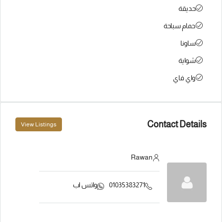
حديقة
حمام سباحة
ساونا
شواية
واي فاي
Contact Details
View Listings
Rawan
01035383271
واتس اب