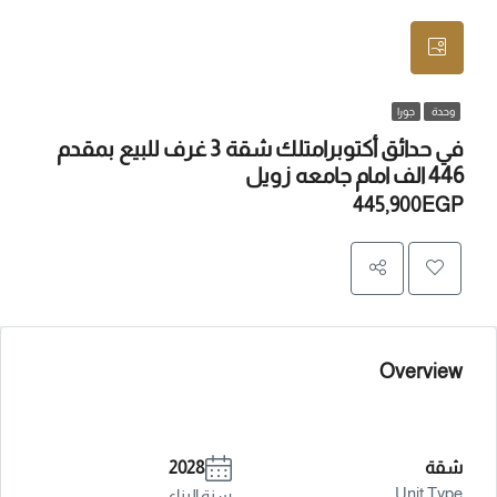
وحدة
جورا
في حدائق أكتوبرامتلك شقة 3 غرف للبيع بمقدم
446 الف امام جامعه زويل
445,900EGP
Overview
شقة
2028
Unit Type
سنة البناء