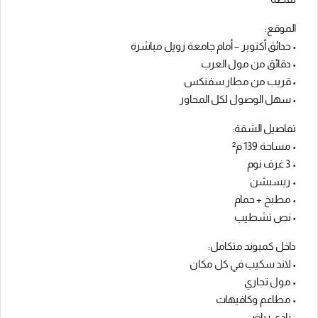
الموقع:
• حدائق أكتوبر – أمام جامعة زويل مباشرة
• دقائق من مول العرب
• قريب من مطار سفنكس
• سهل الوصول لكل المحاور
تفاصيل الشقة:
• مساحة 139 م²
• 3 غرف نوم
• ريسبشن
• مطبخ + حمام
• نص تشطيب
داخل كمبوند متكامل:
• لاند سكيب في كل مكان
• مول تجاري
• مطاعم وكافيهات
• نادي رياضي