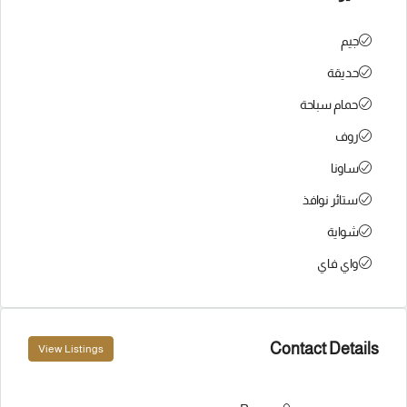
جيم
حديقة
حمام سباحة
روف
ساونا
ستائر نوافذ
شواية
واي فاي
Contact Details
View Listings