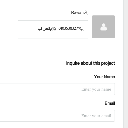
Rawan
01035383271
واتس اب
Inquire about this project
Your Name
Email