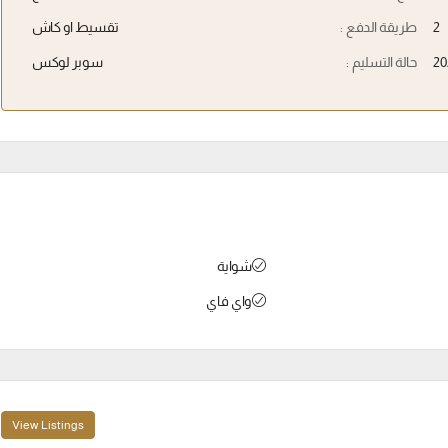
2
طريقة الدفع :
تقسيط او كاش
20
حالة التسليم :
سوبر لوكس
شواية
واي فاي
View Listings