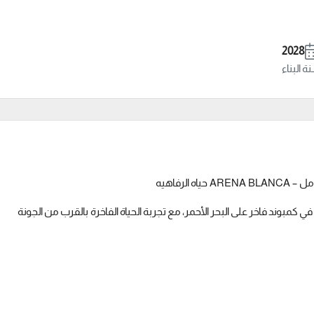
2028
 البناء
لرفاهيه