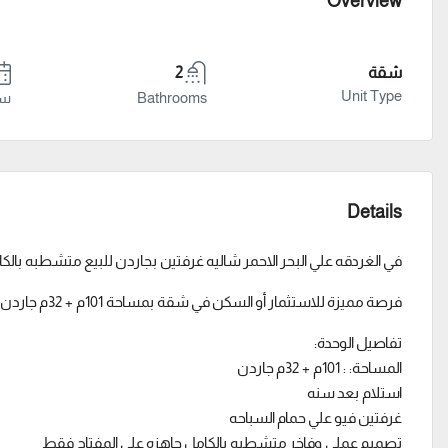
Overview
شقة
2
Unit Type
Bathrooms
سنة
Details
في الغردقه علي البحر الاحمر شاليه غرفتين بجاردن للبيع متشطبه بالكامل – ARENA BLANCA حياه ا
فرصة مميزة للاستثمار أو السكن في شقة بمساحة 101م + 32م جاردن في كمبوند فاخر على البحر الأحمر، مع تجربة الحياة الفاخرة بالقرب من الجونة
تفاصيل الوحدة:
المساحة: : 101م + 32م جاردن
استلام بعد سنه
غرفتين فيو علي حمام السباحه
تصميم عملي وفاخر متشطبه بالكامل جاهزه علي المفتاح فقط