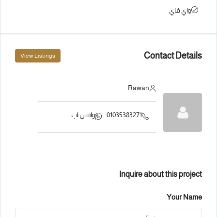
واي فاي
Contact Details
View Listings
Rawan
01035383271
واتس اب
Inquire about this project
Your Name