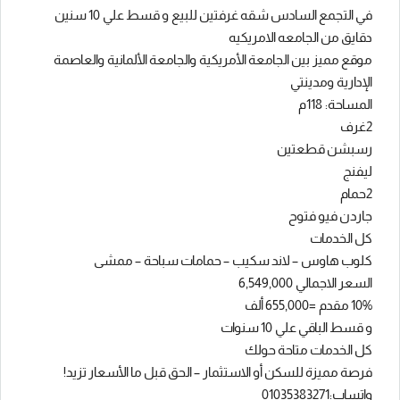
في التجمع السادس شقه غرفتين للبيع و قسط علي 10 سنين
دقايق من الجامعه الامريكيه
موقع مميز بين الجامعة الأمريكية والجامعة الألمانية والعاصمة
الإدارية ومدينتي
المساحة: 118م
2غرف
رسبشن قطعتين
ليفنج
2حمام
جاردن فيو فتوح
كل الخدمات
كلوب هاوس – لاند سكيب – حمامات سباحة – ممشى
السعر الاجمالي 6,549,000
10% مقدم =655,000 ألف
و قسط الباقي علي 10 سنوات
كل الخدمات متاحة حولك
فرصة مميزة للسكن أو الاستثمار – الحق قبل ما الأسعار تزيد!
واتساب:01035383271