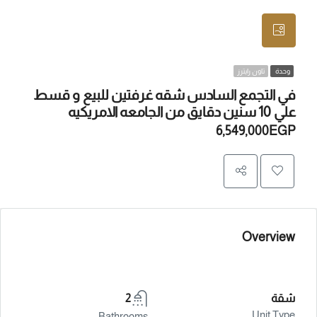
وحدة
تاون رايترز
في التجمع السادس شقه غرفتين للبيع و قسط
علي 10 سنين دقايق من الجامعه الامريكيه
6,549,000EGP
Overview
شقة
2
Unit Type
Bathrooms