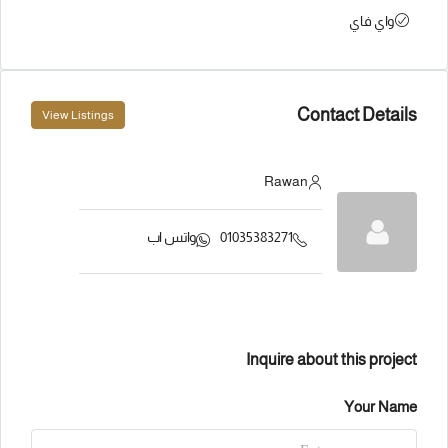
واي فاي
Contact Details
View Listings
Rawan
01035383271
واتس اب
Inquire about this project
Your Name