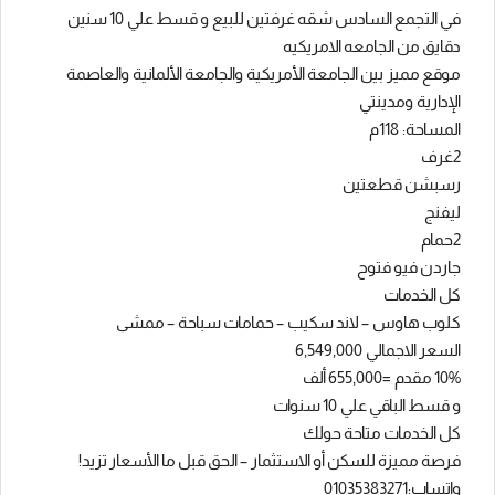
في التجمع السادس شقه غرفتين للبيع و قسط علي 10 سنين
دقايق من الجامعه الامريكيه
موقع مميز بين الجامعة الأمريكية والجامعة الألمانية والعاصمة
الإدارية ومدينتي
المساحة: 118م
2غرف
رسبشن قطعتين
ليفنج
2حمام
جاردن فيو فتوح
كل الخدمات
كلوب هاوس – لاند سكيب – حمامات سباحة – ممشى
السعر الاجمالي 6,549,000
10% مقدم =655,000 ألف
و قسط الباقي علي 10 سنوات
كل الخدمات متاحة حولك
فرصة مميزة للسكن أو الاستثمار – الحق قبل ما الأسعار تزيد!
واتساب:01035383271