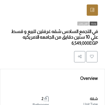
وحدة
تاون رايترز
في التجمع السادس شقه غرفتين للبيع و قسط
علي 10 سنين دقايق من الجامعه الامريكيه
6,549,000EGP
Overview
شقة
2
Unit Type
Bathrooms