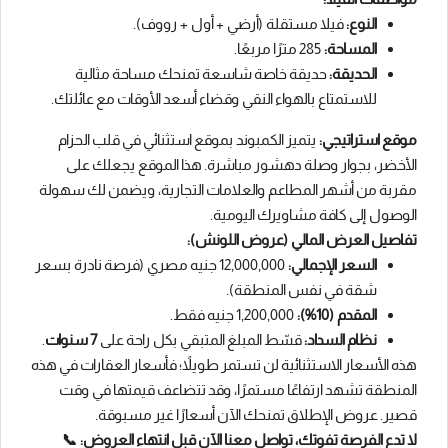
النوع:
فيلا مستقلة (أرضي + أول + رووف).
المساحة:
285 مترًا مربعًا.
الحديقة:
حديقة خاصة شاسعة تمنحك مساحة مثالية
للاستمتاع بالهواء النقي وقضاء أسعد الأوقات مع عائلتك.
موقع استراتيجي:
يتميز الكمبوند بموقع استثنائي في قلب الحزام
الأخضر، بجوار وصلة دهشور مباشرة. هذا الموقع يجعلك على
مقربة من أشهر المطاعم والعلامات التجارية، ويضمن لك سهولة
الوصول إلى كافة مشاويرك اليومية.
تفاصيل العرض المالي (عروض اللونش):
السعر الإجمالي:
12,000,000 جنيه مصري (فرصة نادرة بسعر
شقة في نفس المنطقة).
المقدم (10%):
1,200,000 جنيه فقط.
نظام السداد:
قسّط المبلغ المتبقي بكل راحة على
7 سنوات
.
هذه الأسعار الاستثنائية لن تستمر طويلاً؛ فأسعار العقارات في هذه
المنطقة تشهد ارتفاعًا مستمرًا، وقد تتضاعف قيمتها في وقت
قصير. عروض الإطلاق تمنحك الآن أسعارًا غير مسبوقة.
لا تدع الفرصة تفوتك، تواصل معنا الآن قبل انتهاء العروض:
📞