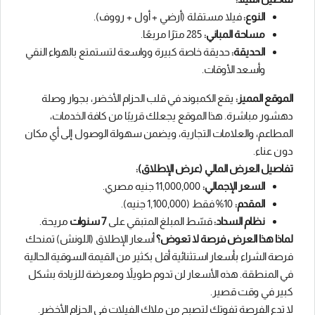
النوع:
فيلا مستقلة (أرضي + أول + رووف).
مساحة المباني:
285 مترًا مربعًا.
الحديقة:
حديقة خاصة كبيرة وواسعة لتستمتع بالهواء النقي
وأسعد الأوقات.
الموقع المميز:
يقع الكمبوند في قلب الحزام الأخضر، بجوار وصلة
دهشور مباشرة. هذا الموقع يجعلك قريبًا من كافة الخدمات،
المطاعم، والعلامات التجارية، ويضمن سهولة الوصول إلى أي مكان
دون عناء.
تفاصيل العرض المالي (عرض الإطلاق):
السعر الإجمالي:
11,000,000 جنيه مصري.
المقدم:
10% فقط (1,100,000 جنيه).
نظام السداد:
قسّط المبلغ المتبقي على
7 سنوات
مريحة.
لماذا هذا العرض فرصة لا تعوض؟
أسعار الإطلاق (اللونش) تمنحك
فرصة الشراء بأسعار استثنائية أقل بكثير من القيمة السوقية الحالية
في المنطقة. هذه الأسعار لن تدوم طويلاً ومعرضة للزيادة بشكل
كبير في وقت قصير.
لا تدع الفرصة تفوتك لتصبح من ملاك الفيلات في الحزام الأخضر.