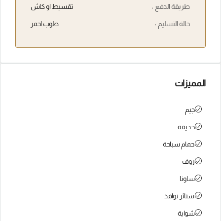
طريقة الدفع :
تقسيط او كاش
حالة التسليم :
طوب احمر
المميزات
جيم
حديقة
حمام سباحة
روف
ساونا
ستائر نوافذ
شواية