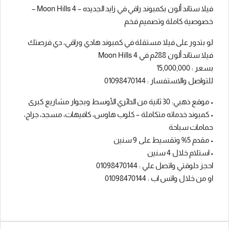
فيلا ستاند ألون بكمبوند راقي في زايد الجديده – Moon Hills 4 –
خصوصية كاملة وتصميم فخم
لو بتدور على فيلا مستقلة في كمبوند هادي وراقي، دي فرصتك
فيلا ستاند ألون 288م في Moon Hills 4
بسعر : 15,000,000
للتواصل والاستفسار : 01098470144
• موقع ذهبي: 30 ثانية من الدائري الأوسط وبجوار مشاريع كبرى
• كمبوند خدماته متكاملة – كلوب هاوس، كافيهات، مسجد، جراج،
حمامات سباحة
• مقدم 5% وتقسيط على 9 سنين
• استلام خلال 4 سنين
احجز دلوقتي واتصل علي : 01098470144
او من خلال واتس اب : 01098470144