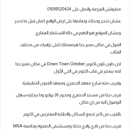
متفوتش الفرصة واتصل على 01098520424
عشان تحجز وحدتك وتعاينها على ارض الواقع كمان قبل ما تحجز
وعشان الموقع هو الاهم في حالة الاستثمار العقاري
المول في مكان مميز جدا هيضمنلك اعلى ترافيك من مختلف
الفئات
لان داون تاون اكتوبر Down Town October في مكان مميز جدا
لانه بيعتبر في قلب اكتوبر في الحي الأول
وقريب منه شارع معهد الحصري ومعهد الفنون التطبيقية
قريب جدا من مسجد الحصري ومحور 26 يوليو ودا بيخليه سهل
الوصول اليه من اي مكان
بالقرب من اكبر تجمع للسكان والطلبة المغتربين في اكتوبر
قريب جدا من نادي وادي دجلة ومستشفى الصفوة وجامعة MSA