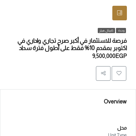
وحدة
كابيتال هيلز
فرصة للاستثمار في أكبر صرح تجاري واداري في
اكتوبر بمقدم 10% فقط على أطول فترة سداد
9,500,000EGP
Overview
محل
Unit Type