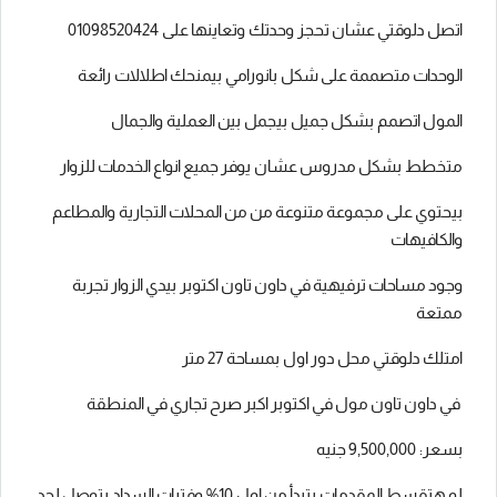
اتصل دلوقتي عشان تحجز وحدتك وتعاينها على 01098520424
الوحدات متصممة على شكل بانورامي بيمنحك اطلالات رائعة
المول اتصمم بشكل جميل بيجمل بين العملية والجمال
متخطط بشكل مدروس عشان يوفر جميع انواع الخدمات للزوار
بيحتوي على مجموعة متنوعة من من المحلات التجارية والمطاعم
والكافيهات
وجود مساحات ترفيهية في داون تاون اكتوبر بيدي الزوار تجربة
ممتعة
امتلك دلوقتي محل دور اول بمساحة 27 متر
في داون تاون مول في اكتوبر اكبر صرح تجاري في المنطقة
بسعر: 9,500,000 جنيه
لو هتقسط المقدمات بتبدأ من اول 10% وفترات السداد بتوصل لحد