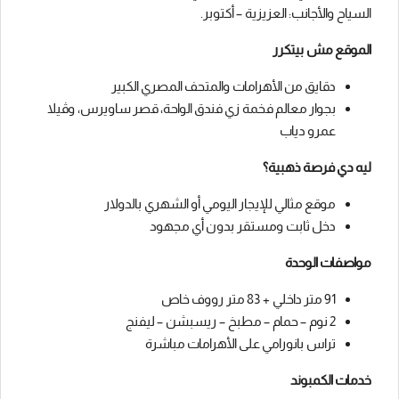
السياح والأجانب: العزيزية – أكتوبر.
الموقع مش بيتكرر
دقايق من الأهرامات والمتحف المصري الكبير
بجوار معالم فخمة زي فندق الواحة، قصر ساويرس، وڤيلا
عمرو دياب
ليه دي فرصة ذهبية؟
موقع مثالي للإيجار اليومي أو الشهري بالدولار
دخل ثابت ومستقر بدون أي مجهود
مواصفات الوحدة
91 متر داخلي + 83 متر رووف خاص
2 نوم – حمام – مطبخ – ريسبشن – ليفنج
تراس بانورامي على الأهرامات مباشرة
خدمات الكمبوند