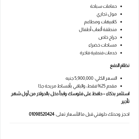
حمامات سباحة
مول تجاري
كافيهات ومطاعم
منطقة ألعاب أطفال
جراج خاص
مساحات خضراء
خدمات فندقية فاخرة
نظام الدفع
السعر الكلي: 5,900,000 جنيه
مقدم 25% فقط، والباقي بأقساط مريحة جدًا
استثمر بذكاء – حافظ على فلوسك وابدأ دخل بالدولار من أول شهر
تأجير
احجز وحدتك دلوقتي قبل ما الأسعار تعلى:
01098520424