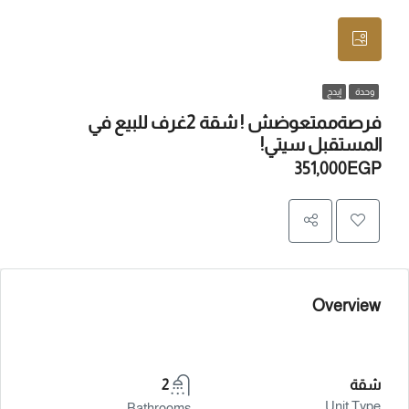
وحدة
إيدج
فرصةممتعوضش ! شقة 2غرف للبيع في
المستقبل سيتي!
351,000EGP
Overview
شقة
2
Unit Type
Bathrooms