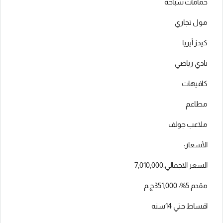
حمامات سباحة
مول تجاري
كيدز أيريا
نادي رياضي
كافيهات
مطاعم
ملاعب جولف
الأسعار:
السعر الاجمالي:7,010,000
مقدم 5%: 351,000ج.م
اقساط حتي 14سنه