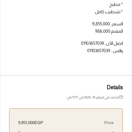
* مطبخ
* تشطيب كامل
السعر: 9,855,000
المقدم:986,000
اتصل الآن: 01103657039
واتس : 01103657039
Details
تحديث في فبراير 14, 2026 في 11:17 ص
9,855,000EGP
Price: