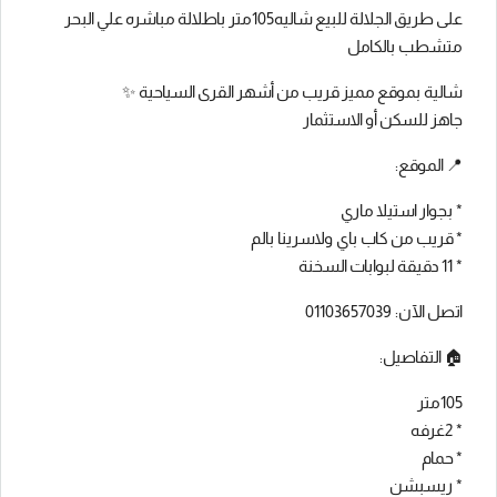
على طريق الجلالة للبيع شاليه105متر باطلالة مباشره علي البحر
متشطب بالكامل
شالية بموقع مميز قريب من أشهر القرى السياحية ✨
جاهز للسكن أو الاستثمار
📍 الموقع:
* بجوار استيلا ماري
* قريب من كاب باي ولاسرينا بالم
* 11 دقيقة لبوابات السخنة
اتصل الآن: 01103657039
🏠 التفاصيل:
105متر
* 2غرفه
* حمام
* ريسبشن