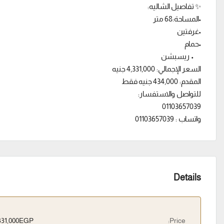
✨ تفاصيل الشاليه:
•المساحة:68 متر
•غرفتين
•حمام
• ريسبشن
السعر الإجمالي: 4,331,000 جنيه
المقدم: 434,000 جنيه فقط
للتواصل والاستفسار:
01103657039
واتساب : 01103657039
Details
4,331,000EGP
Price: