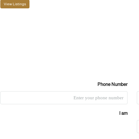
View Listings
Phone Number
I am