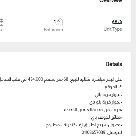
Overview
شقة
1
Unit Type
Bathroom
سنة
Details
على البحر مباشرة شالية للبيع 68 متر بمقدم 434,000 في قلب الساحل الشمالي
📍 الموقع:
•بجوار قرية بالي
•بجوار قرية بلو باي
•قريب من مدينة العلمين الجديدة
•دقائق لجولف باي
•وصول سريع لطريق الإسكندرية – مطروح
للتواصل :01103657039