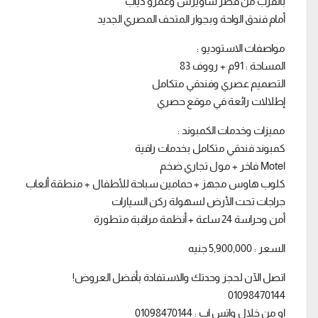
بالقرب من قصر ساويرس وعمرو دياب
أمام فندق الواحة وبجوار المتحف المصري الجديد
مواصفات الاستوديو :
المساحة : 91م + رووف 83
التصميم عصري وفندقي متكامل
إطلالات رائعة في موقع حصري
مميزات وخدمات الكمبوند :
كمبوند فندقي متكامل بخدمات راقية
Motel فاخر + مول تجاري ضخم
كلوب هاوس مجهز + حمامين سباحة للأطفال + منطقة ألعاب
جراجات تحت الأرض لسهولة ركن السيارات
أمن وحراسة 24 ساعة + أنظمة مراقبة متطورة
السعر : 5,900,000 جنيه
اتصل الآن لحجز وحدتك والاستفادة بأفضل العروض!
01098470144
او من خلال واتس اب : 01098470144