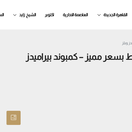
القاهرة الجديدة
العاصمة الادارية
اكتوبر
الشيخ زايد
ال
رووف 83م بالتقسيط بسعر مميز – كمبوند بيراميدز