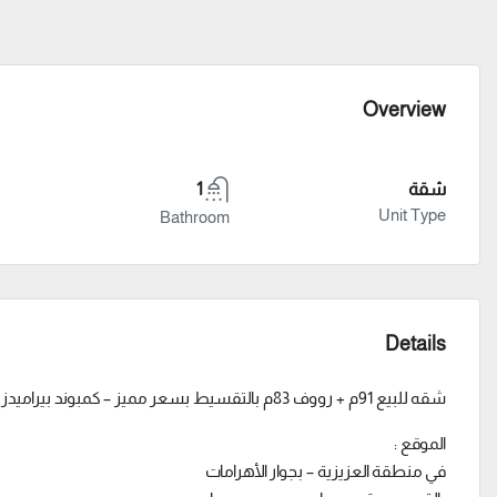
Overview
شقة
1
Unit Type
Bathroom
Details
شقه للبيع 91م + رووف 83م بالتقسيط بسعر مميز – كمبوند بيراميدز ويلز
الموقع :
في منطقة العزيزية – بجوار الأهرامات