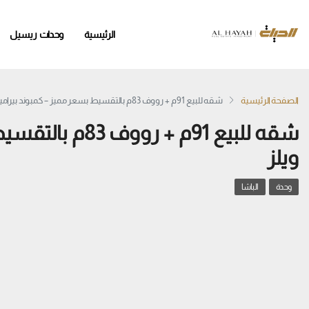
الرئيسية
وحدات ريسيل
الصفحة الرئيسية
شقه للبيع 91م + رووف 83م بالتقسيط بسعر مميز – كمبوند بيراميدز ويلز
شقه للبيع 91م + 
ويلز
وحدة
الباشا