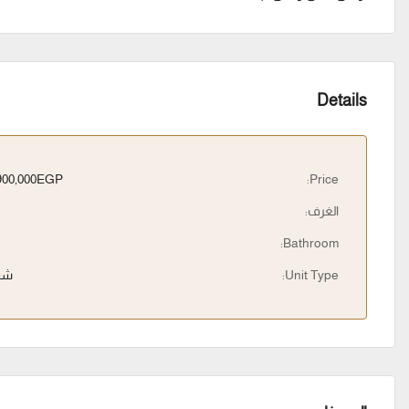
Details
5,900,000EGP
Price:
الغرف:
Bathroom:
Unit Type:
شق