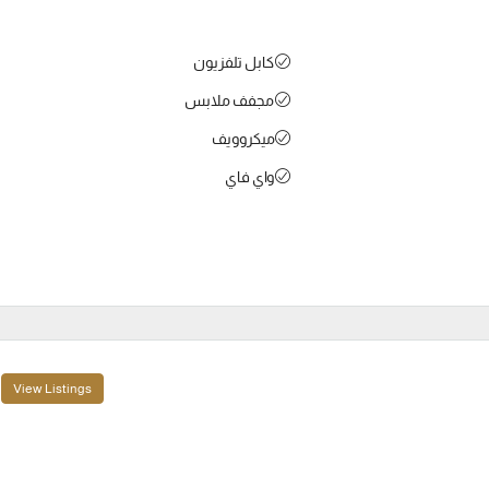
كابل تلفزيون
مجفف ملابس
ميكروويف
واي فاي
View Listings