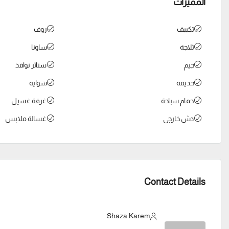
المميزات
تكييف
روف
ثلاجة
ساونا
جيم
ستائر نوافذ
حديقة
شواية
حمام سباحة
غرفة غسيل
دش خارجي
غسالة ملابس
Contact Details
Shaza Karem