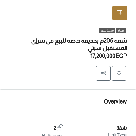
وحدة
مدينة مصر
شقة 206م بحديقة خاصة للبيع في سراي
المستقبل سيتي
17,200,000EGP
Overview
شقة
2
Unit Type
Bathrooms