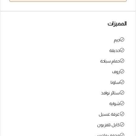
المميزات
جيم
حديقة
حمام سباحة
روف
ساونا
ستائر نوافذ
شواية
غرفة غسيل
كابل تلفزيون
مجفف ملابس