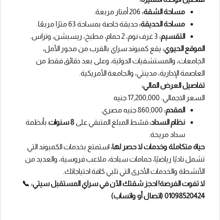
مساحة الشقة:
206 أمتار مربعة.
مساحة الحديقة:
حديقة خاصة بمساحة 63 مترًا مربعًا.
التقسيم:
3 غرف نوم، 2 حمام، مطبخ، ريسبشن، وتراس.
الموقع الحيوي:
يقع كمبوند سراي بالقرب من محور الأمل،
الجامعات، والمستشفيات الدولية، وعلى بعد دقائق فقط من
العاصمة الإدارية، مدينتي، والجامعة الأمريكية.
تفاصيل العرض المالي:
السعر الاجمالي: 17,200,000 جنيه
المقدم:
860,000 جنيه مصري.
نظام السداد:
قسّط المبلغ المتبقي على
8 سنوات
بأنظمة
سداد مريحة.
حياة متكاملة وخدمات لا حصر لها:
استمتع بخدمات الكمبوند التي
تشمل ناديًا رياضيًا، حمامات سباحة، ملاعب فروسية، والعديد من
الأنشطة والخدمات الأخرى التي تلبي كافة احتياجاتك.
لا تفوت الفرصة! احجز شقتك الآن في سراي المستقبل سيتي:
📞
01098520424 (اتصال أو واتساب)