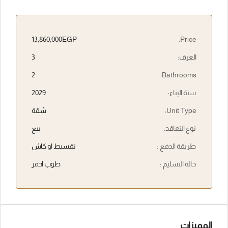
13,860,000EGP
Price:
الغرف:
3
2
Bathrooms:
سنة البناء:
2029
Unit Type:
شقة
نوع التعاقد:
بيع
طريقة الدفع :
تقسيط او كاش
حالة التسليم :
طوب احمر
المميزات