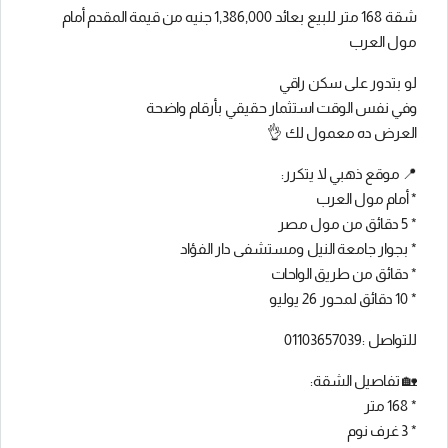
شقة 168 متر للبيع بعائد 1,386,000 جنيه من قيمة المقدم أمام
مول العرب
لو بتدور على سكن راقي
وفي نفس الوقت استثمار حقيقي بأرقام واضحة
العرض ده معمول لك 👌
📍 موقع ذهبي لا يتكرر:
* أمام مول العرب
* 5 دقائق من مول مصر
* بجوار جامعة النيل ومستشفى دار الفؤاد
* دقائق من طريق الواحات
* 10 دقائق لمحور 26 يوليو
للتواصل :01103657039
🏡 تفاصيل الشقة:
* 168 متر
* 3 غرف نوم