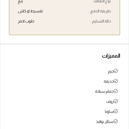
نوع التعاقد:
بيع
طريقة الدفع :
تقسيط او كاش
حالة التسليم :
طوب احمر
المميزات
جيم
حديقة
حمام سباحة
روف
ساونا
ستائر نوافذ