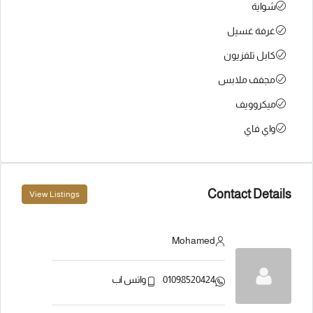
شواية
غرفة غسيل
كابل تلفزيون
مجفف ملابس
ميكروويف
واي فاي
Contact Details
View Listings
Mohamed
01098520424
واتس اب