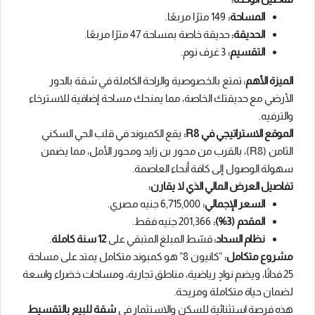
المساحة:
149 مترًا مربعًا.
الحديقة:
حديقة خاصة بمساحة 47 مترًا مربعًا.
التقسيم:
3 غرف نوم.
الميزة الأهم:
تمتع بالخصوصية والراحة الكاملة في شقة بالدور
الأرضي مع حديقتك الخاصة، مما يمنحك مساحة إضافية للاسترخاء
والترفيه.
الموقع الاستراتيجي في R8:
يقع الكمبوند في قلب الحي السكني
الثامن (R8)، بالقرب من محور بن زايد ومحور الأمل، مما يضمن
سهولة الوصول إلى كافة أنحاء العاصمة.
تفاصيل العرض المالي الذي لا يقارن:
السعر الإجمالي:
6,715,000 جنيه مصري.
المقدم (3%):
201,366 جنيه فقط.
نظام السداد:
قسّط المبلغ المتبقي على
12 سنة كاملة
.
مشروع متكامل:
”كانيون 8” هو كمبوند متكامل يمتد على مساحة
25 فدانًا، ويضم نوادٍ رياضية، مناطق تجارية، ومساحات خضراء واسعة
لضمان حياة متكاملة ومريحة.
هذه فرصة استثنائية للسكن والاستثمار في
شقة للبيع بالتقسيط