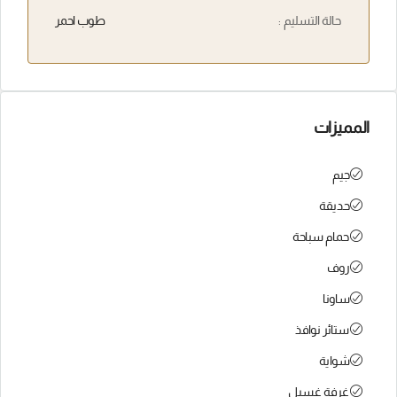
حالة التسليم :
طوب احمر
المميزات
جيم
حديقة
حمام سباحة
روف
ساونا
ستائر نوافذ
شواية
غرفة غسيل