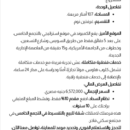
تفاصيل الوحدة:
المساحة:
107 أمتار مربعة.
التقسيم:
غرفتين نوم.
الموقع الأميز:
يقع الكمبوند في موقع استراتيجي بالتجمع الخامس،
على بعد 5 دقائق فقط من طريق السويس وشارع التسعين،
وخطوات من الجامعة الأمريكية، و15 دقيقة من العاصمة الإدارية
الجديدة.
خدمات فندقية متكاملة:
عش تجربة فريدة مع خدمات متكاملة
تشمل كلوب هاوس، مولًا تجاريًا، أمنًا وحراسة على مدار 24 ساعة،
بالإضافة إلى خدمات فندقية راقية.
تفاصيل العرض المالي:
السعر الإجمالي:
6,572,000 جنيه مصري.
نظام السداد:
ادفع
مقدم 10%
فقط، وقسّط المبلغ المتبقي
براحتك على
10 سنوات
.
هذه فرصتك لامتلاك
شقة للبيع بالتقسيط في التجمع الخامس
في
مجتمع سكني فاخر.
للحجز والاستعلام الفوري وتحديد موعد للمعاينة، تواصل معنا الآن: