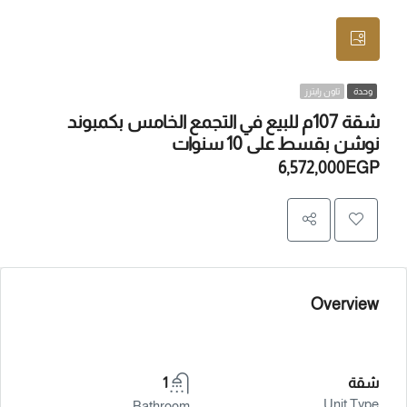
وحدة
تاون رايترز
شقة 107م للبيع في التجمع الخامس بكمبوند
نوشن بقسط على 10 سنوات
6,572,000EGP
Overview
شقة
1
Unit Type
Bathroom