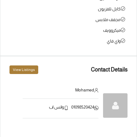
كابل تلفزيون
مجفف ملابس
ميكروويف
واي فاي
Contact Details
View Listings
Mohamed
01098520424
واتس اب