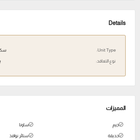
Details
Unit Type:
سكن
نوع التعاقد:
ب
المميزات
جيم
ساونا
حديقة
ستائر نوافذ