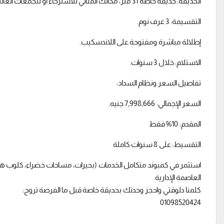
الحديقة: حديقة خاصة 31 متر، مكانك المثالي للاسترخاء أو لتجمعات العائلة.
التقسيمة: 3 غرف نوم.
إطلالة مباشرة ومفتوحة على اللاندسكيب.
الاستلام: خلال 3 سنوات.
تفاصيل السعر ونظام السداد:
السعر الإجمالي: 7,998,666 جنيه.
المقدم: 10% فقط
التقسيط: على 8 سنوات كاملة
استثمر في كمبوند متكامل الخدمات (بحيرات، مساحات خضراء، كلوب 
العاصمة الإدارية.
كلمنا دلوقتي واحجز وحدتك بحديقة خاصة قبل ما الفرصة تروح:
01098520424