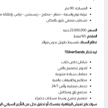
المساحة: 90 متر
غرفة نوم واسعة – حمام – مطبخ – ريسبشن – تراس بإطلالة م
تشطيب فندقي يليق بالمكان
السعر:
23,000,000 جنيه
المقدم:
5% فقط
نظام السداد:
تقسيط طويل بدون فوائد
ليه تختار SilverSands؟
شاطئ خاص خلاب
لاجونز بتصميم عالمي
حمامات سباحة متنوعة
مطاعم وكافيهات عالمية
خدمات فندقية وأمن 24/7
مجتمع راقٍ ومتكامل
تصميم عصري وسط مساحات خضراء
سواء عايز تعيش الرفاهية بنفسك أو تحقق دخل من التأجير السياحي،