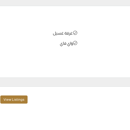
غرفة غسيل
واي فاي
View Listings