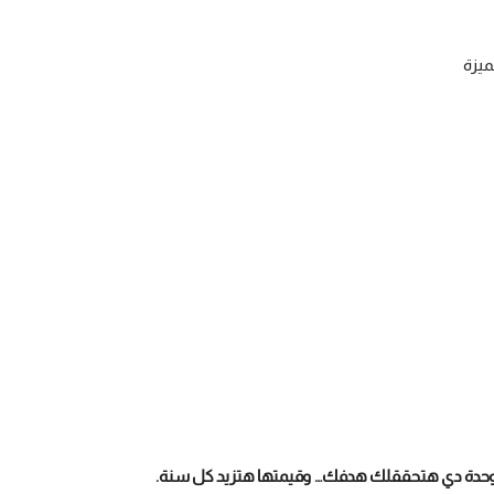
ميزة
 الوحدة دي هتحققلك هدفك… وقيمتها هتزيد كل سنة.