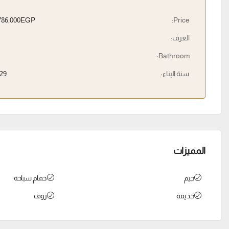
6,786,000EGP
Price:
الغرف:
Bathroom:
سنة البناء:
29
المميزات
جيم
حمام سباحة
حديقة
روف