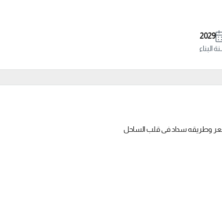
2029
 البناء