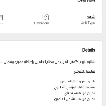
Overview
شاليه
1
Unit Type
Bathroom
سنة
Details
شاليه للبيع 74متر بالقرب من مطار العلمين بإطلالة مميزه وافضل سعر وطريقه سداد فى قلب الساحل
تفاصيل الموقع
بالقرب من مطار العلمين
مسافه قليله لمرسي مطروح
دقايق من هيساندا باي
دقايق من مستشفى العلمين