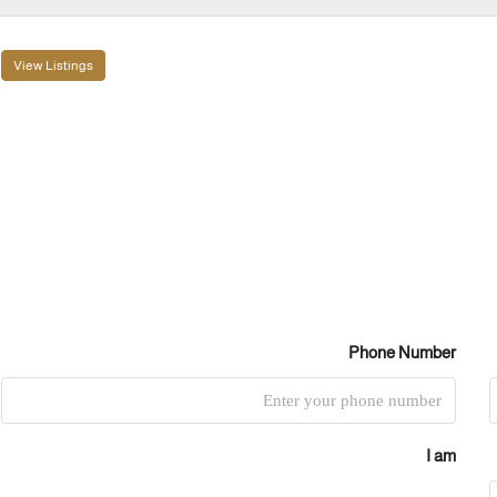
View Listings
Phone Number
I am