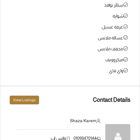
ستائر نوافذ
شواية
غرفة غسيل
غسالة ملابس
مجفف ملابس
ميكروويف
واي فاي
Contact Details
View Listings
Shaza Karem
01098470144
واتس اب