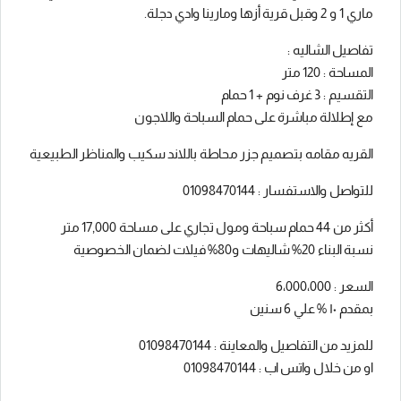
ماري 1 و 2 وقبل قرية أزها ومارينا وادي دجلة.
تفاصيل الشاليه :
المساحة : 120 متر
التقسيم : 3 غرف نوم + 1 حمام
مع إطلالة مباشرة على حمام السباحة واللاجون
القريه مقامه بتصميم جزر محاطة باللاند سكيب والمناظر الطبيعية
للتواصل والاستفسار : 01098470144
أكثر من 44 حمام سباحة ومول تجاري على مساحة 17,000 متر
نسبة البناء 20% شاليهات و80% فيلات لضمان الخصوصية
السعر : 6،000،000
بمقدم ١٠ % علي 6 سنين
للمزيد من التفاصيل والمعاينة : 01098470144
او من خلال واتس اب : 01098470144