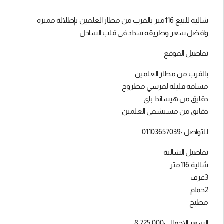
شاليه للبيع 116متر بالقرب من مطار العلمين بإطلالة مميزه
وافضل سعر وطريقه سداد فى قلب الساحل
تفاصيل الموقع
بالقرب من مطار العلمين
مسافه قليله لمرسي مطروح
دقايق من هيساندا باي
دقايق من مستشفى العلمين
للتواصل :01103657039
تفاصيل الشالية
شالية 116متر
3غرف
2حمام
مطبخ
السعر الاجمالي:8,725,000