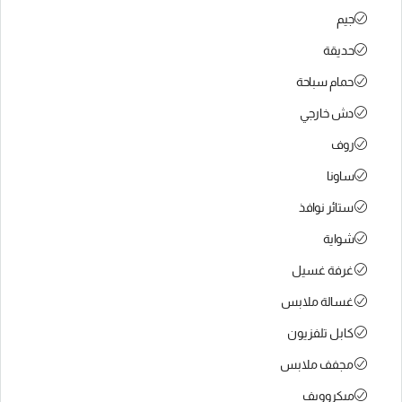
جيم
حديقة
حمام سباحة
دش خارجي
روف
ساونا
ستائر نوافذ
شواية
غرفة غسيل
غسالة ملابس
كابل تلفزيون
مجفف ملابس
ميكروويف