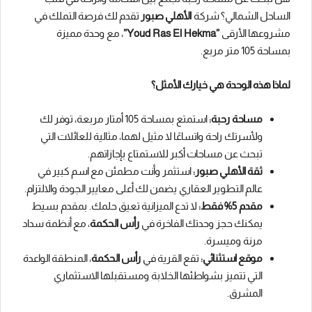
الساحل الشمالي؟ شركة
الأهلي صبور
تقدم لك فرصة التملك في
مشروعها الأرقى
”Youd Ras El Hekma”
، مع وحدة مميزة
بمساحة 105 متر مربع.
لماذا هذه الوحدة هي خيارك الأمثل؟
مساحة رحبة:
استمتع بمساحة 105 أمتار مربعة، توفر لك
ولأسرتك راحة واتساعًا لا مثيل لهما، مثالية للعائلات التي
تبحث عن مساحات أكبر للاستمتاع بإجازاتهم.
ثقة الأهلي صبور:
استثمر وأنت مطمئن مع اسم كبير في
عالم التطوير العقاري يضمن لك أعلى معايير الجودة والالتزام.
مقدم 5% فقط:
لا تدع الميزانية تعيق حلمك. بمقدم بسيط
يمكنك حجز وحدتك الفاخرة في
رأس الحكمة
، مع أنظمة سداد
مرنة وميسرة.
موقع استثنائي:
تقع القرية في
رأس الحكمة
، المنطقة الواعدة
التي تتميز بشواطئها الخلابة ومستقبلها الاستثماري
المشرق.