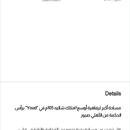
Details
مساحة أكبر لرفاهية أوسع! امتلك شاليه 105م في ”Youd” برأس
الحكمة من الأهلي صبور
هل تبحث عن مساحة رحبة تجمع بين الفخامة والراحة في قلب