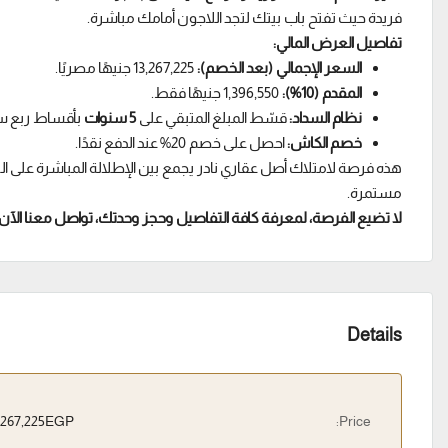
فريدة حيث تفتح باب بيتك لتجد اللاجون أمامك مباشرة.
تفاصيل العرض المالي:
السعر الإجمالي (بعد الخصم):
13,267,225 جنيهًا مصريًا.
المقدم (10%):
1,396,550 جنيهًا فقط.
نظام السداد:
قسّط المبلغ المتبقي على
5 سنوات
بأقساط ربع سن
خصم الكاش:
احصل على خصم 20% عند الدفع نقدًا.
هذه فرصة لامتلاك أصل عقاري نادر يجمع بين الإطلالة المباشرة على ال
مستمرة.
لا تضيع الفرصة، لمعرفة كافة التفاصيل وحجز وحدتك، تواصل معنا الآن:
Details
13,267,225EGP
Price: