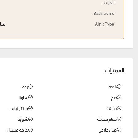
الغرف:
Bathrooms:
Unit Type:
شال
المميزات
ثلاجة
روف
جيم
ساونا
حديقة
ستائر نوافذ
حمام سباحة
شواية
دش خارجي
غرفة غسيل