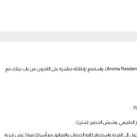
في قرية ”أروما” (Aroma Residence)، واستمتع بإطلالة مباشرة على اللاجون من باب بيتك، مع
 الطبيعي، وشيش الحصير (شترز).
خول إلى القرية واستخدام كافة الخدمات والمرافق مع أسرتك فورًا. عش تجربة