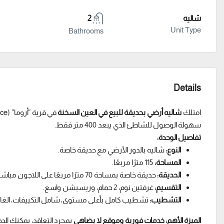
شاليه
2
Unit Type
Bathrooms
Details
امتلك
شاليه أرضي بحديقة للبيع في العين السخنة
سهولة الوصول للشاطئ الذي يبعد 400 متر فقط.
تفاصيل الوحدة:
النوع:
شاليه بالدور الأرضي مع حديقة خاصة.
المساحة:
115 مترًا مربعًا.
الحديقة:
حديقة خاصة بمساحة 70 مترًا مربعًا على اللاجون مباشرة.
التقسيم:
غرفتين نوم، 2 حمام، وريسبشن واسع.
التشطيب:
تشطيب كامل بأعلى مستوى، شامل التكييفات، الغاز
الميزة الأهم: خدمات فورية وموقع لا يضاهى
بمجرد التعاقد، يمكنك الد