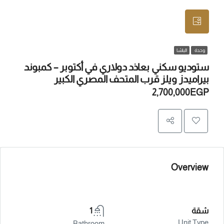
وحدة
الباشا
ستوديو سكني بعاذد دولاري في أكتوبر – كمبوند
بيراميدز ويلز قرب المتحف المصري الكبير
2,700,000EGP
Overview
شقة
1
Unit Type
Bathroom