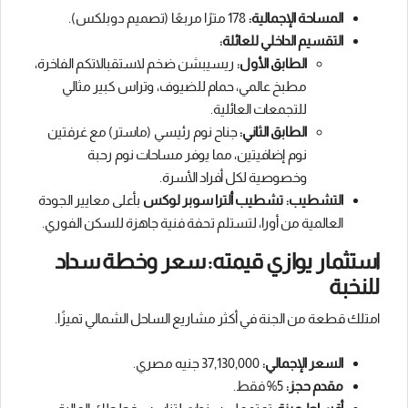
المساحة الإجمالية:
178 مترًا مربعًا (تصميم دوبلكس).
التقسيم الداخلي للعائلة:
الطابق الأول:
ريسيبشن ضخم لاستقبالاتكم الفاخرة،
مطبخ عالمي، حمام للضيوف، وتراس كبير مثالي
للتجمعات العائلية.
الطابق الثاني:
جناح نوم رئيسي (ماستر) مع غرفتين
نوم إضافيتين، مما يوفر مساحات نوم رحبة
وخصوصية لكل أفراد الأسرة.
التشطيب:
تشطيب ألترا سوبر لوكس
بأعلى معايير الجودة
العالمية من أورا، لتستلم تحفة فنية جاهزة للسكن الفوري.
استثمار يوازي قيمته: سعر وخطة سداد
للنخبة
امتلك قطعة من الجنة في أكثر مشاريع الساحل الشمالي تميزًا.
السعر الإجمالي:
37,130,000 جنيه مصري.
مقدم حجز:
5% فقط.