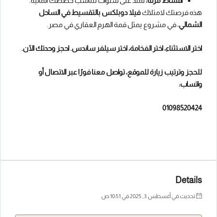
أقساط مرنة:
تمتد على سنوات لتناسب خططك المالية.
هذه فرصتك لامتلاك
فيلا دوبلكس بالتقسيط في الساحل
الشمالي
، في مشروع يمثل قمة الهرم العقاري في مصر.
اختر الاستثناء، اختر الفخامة، اختر سيلفر ساندس. احجز وحدتك الآن.
للحجز وترتيب زيارة للموقع، تواصل معنا فورًا عبر الاتصال أو
واتساب:
01098520424
Details
تحديث في أغسطس 3, 2025 في 10:51 ص