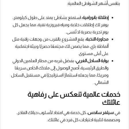
ينافس أشهر الشواطئ العالمية.
إطلالة بانورامية:
استمتع بشاطئ يمتد على طول كيلومتر،
يوفر لك إطلالات خلابة ومياه فيروزية نقية، مما يجعل كل
يوم تجربة بصرية لا تُنسى.
مجاورة النخبة:
يقع المشروع بالقرب من وجهات راقية مثل
ألماظة باي، مما يضمن لك مجتمعًا حصريًا وبيئة اجتماعية
على أعلى مستوى.
بوابة الساحل الغربي:
بفضل قربه من مطار العلمين الدولي
والطرق الرئيسية، أصبح الوصول إلى ملاذك الخاص سريعًا
ومريحًا، مما يجعله استثمارًا استراتيجيًا في مستقبل الساحل
الشمالي.
خدمات عالمية تنعكس على رفاهية
عائلتك
في
سيلفر ساندس
، كل خدمة هي امتداد لأسلوب حياتك الفاخر،
ومصممة لتلبية احتياجات كل فرد في عائلتك.