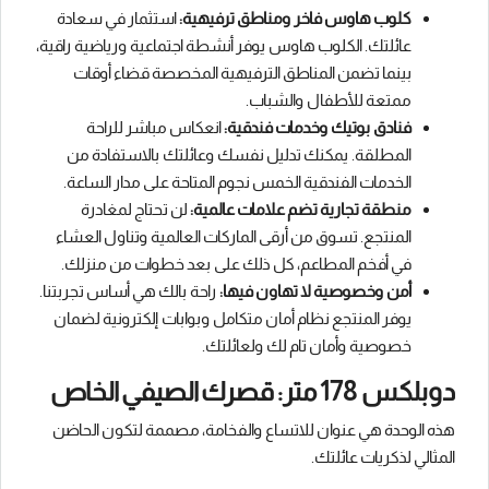
كلوب هاوس فاخر ومناطق ترفيهية:
استثمار في سعادة
عائلتك. الكلوب هاوس يوفر أنشطة اجتماعية ورياضية راقية،
بينما تضمن المناطق الترفيهية المخصصة قضاء أوقات
ممتعة للأطفال والشباب.
فنادق بوتيك وخدمات فندقية:
انعكاس مباشر للراحة
المطلقة. يمكنك تدليل نفسك وعائلتك بالاستفادة من
الخدمات الفندقية الخمس نجوم المتاحة على مدار الساعة.
منطقة تجارية تضم علامات عالمية:
لن تحتاج لمغادرة
المنتجع. تسوق من أرقى الماركات العالمية وتناول العشاء
في أفخم المطاعم، كل ذلك على بعد خطوات من منزلك.
أمن وخصوصية لا تهاون فيها:
راحة بالك هي أساس تجربتنا.
يوفر المنتجع نظام أمان متكامل وبوابات إلكترونية لضمان
خصوصية وأمان تام لك ولعائلتك.
دوبلكس 178 متر: قصرك الصيفي الخاص
هذه الوحدة هي عنوان للاتساع والفخامة، مصممة لتكون الحاضن
المثالي لذكريات عائلتك.