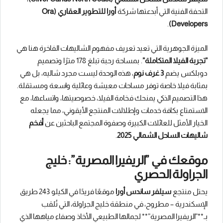
التحفة الفنية التي أبدعتها شركة
أورا للتطوير العقاري (Ora
.
Developers)
الميزة الجوهرية التي تعيد تعريف مفهوم الشاليهات الفاخرة هنا هي
”تجربة الفيلا المتكاملة”
. بمساحة رحبة تبلغ 178 مترًا وتصميم
دوبلكس يضم
3 غرف نوم
، هذه الوحدة ليست مجرد شاليه، بل هي
بمثابة فيلا خاصة توفر مساحات معيشة وعائلية واسعة ومستقلة.
هذا التصميم الذكي يمنحك فخامة الفيلا، خصوصيتها، واتساعها، مع
الاستمتاع بكافة خدمات وإطلالات المنتجع الأيقوني، مما يجعله
الخيار الأمثل للعائلات الكبيرة وصفوة المجتمع الباحثين عن
أفخم
شاليهات الساحل الشمالي 2025
.
موقعك في ”الريفيرا المصرية”: خليج
الجراولة الحصري
يحتل منتجع
سيلفر ساندس أورا
موقعًا فريدًا في الكيلو 243 طريق
الإسكندرية – مطروح، في منطقة خليج الجراولة، التي تُلقب
بـ**”الريفيرا المصرية”** لجمالها الطبيعي الأخاذ وصفاء مياهها الذي