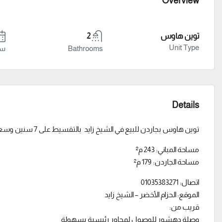
Overview
توين هاوس
2
Unit Type
Bathrooms
سنة
Details
توين هاوس بجاردن للبيع في الشيخ زايد بالتقسيط على 7 سنين وسعر مميز جدا
مساحة المباني: 243 م²
مساحة الجاردن: 179 م²
اتصال: 01035383271
الموقع: الحزام الأخضر – الشيخ زايد
قريب من:
وصلة دهشور للوصول لمحاور رئيسية بسهولة