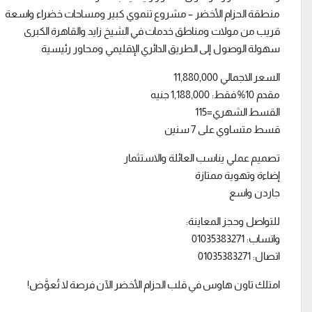
منطقة الحزام الأخضر – مشروع تنموي كبير ومساحات خضراء واسعة
قريب من مولات ومناطق خدمات في الشيخ زايد والقاهرة الكبرى
سهولة الوصول إلى الطريق الدائري الإقليمي ومحاور رئيسية
السعر الاجمالي 11,880,000
مقدم 10% فقط: 1,188,000 جنيه
القسط الشهري=115
قسط متساوي على 7 سنين
تصميم عملي يناسب العائلة والاستثمار
إضاءة وتهوية ممتازة
جاردن واسع
للتواصل وحجز المعاينة:
واتساب: 01035383271
اتصال: 01035383271
امتلك تاون هاوس في قلب الحزام الأخضر الآن فرصة لا تُعوَّض!