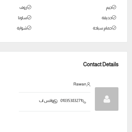
جيم
روف
حديقة
ساونا
حمام سباحة
شواية
Contact Details
Rawan
01035383271
واتس اب