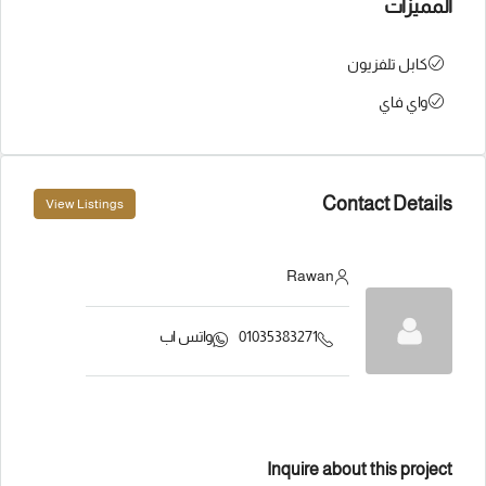
المميزات
كابل تلفزيون
واي فاي
Contact Details
View Listings
Rawan
01035383271
واتس اب
Inquire about this project