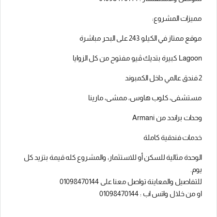
مميزات المشروع:
موقع ممتاز في الكيلو 243 على البحر مباشرة
Lagoon كبيرة بتديك ڤيو مفتوح من كل الزوايا
2 فندق عالمي داخل الكمبوند
مستشفى، كلوب هاوس، ممشى، مارينا
وحدات براندد من Armani
خدمات فندقية كاملة
الوحدة مثالية للسكن أو للاستثمار، والمشروع كله قيمة بتزيد كل
يوم.
للتفاصيل والمعاينة تواصل معنا على 01098470144
او من خلال واتس اب : 01098470144