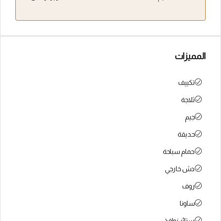
المميزات
تكييف
ثلاجة
جيم
حديقة
حمام سباحة
دش خارجي
روف
ساونا
ستائر نوافذ