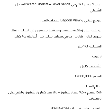
تاون هاوس 173م في Water Chalets – Silver sands الساحل
الشمالي
موقع خرافي و Lagoon View بيخطف العين
لو بتدور على رفاهية حقيقية واستثمار مضمون في الساحل، تعالى
شوف التاون هاوس ده في سيلفر ساندز قبل ألماظة بـ 4 كيلو.
المساحة: 173 متر
3 غرف
تشطيب كامل
السعر: 33,000,000
نظام السداد:
15% مقدم + 5% بعد 3 شهور + 5% بعد كمان 3 شهور، والباقي على
6 سنوات
للتواصل والاستفسار : 01098470144